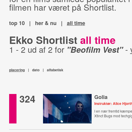
filmen har været på Shortlist.
top 10
|
her & nu
|
all time
Ekko Shortlist
all time
1 - 2 ud af 2 for
"Beofilm Vest"
-
placering
|
dato
|
alfabetisk
324
Golia
Instruktør: Alice Hjort
I en nær fremtid kæmpe
Xtinct Bugs mod techgi