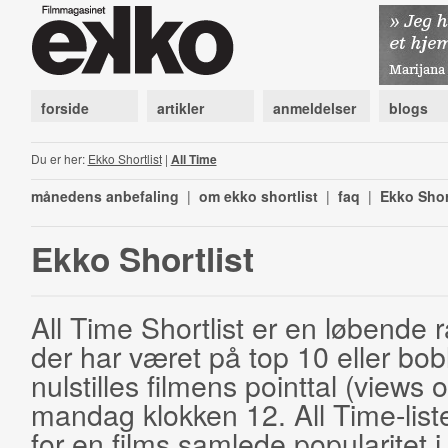
forside
artikler
anmeldelser
blogs
Du er her:
Ekko Shortlist
|
All Time
månedens anbefaling
|
om ekko shortlist
|
faq
|
Ekko Shor
Ekko Shortlist
All Time Shortlist er en løbende ra
der har været på top 10 eller bobl
nulstilles filmens pointtal (views 
mandag klokken 12. All Time-list
for en films samlede popularitet i 