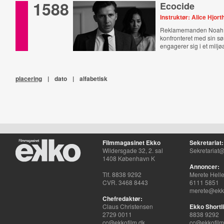
1588
Ecocide
Instruktør: Alice Hjort
Reklamemanden Noah 
konfronteret med sin sø
engagerer sig i et miljø
placering
|
dato
|
alfabetisk
Filmmagasinet Ekko
Sekretariat:
Wildersgade 32, 2. sal
Sekretariat@
1408 København K
Annoncer:
Tlf. 8838 9292
Merete Hell
CVR. 3468 8443
6111 5851
merete@ekko
Chefredaktør:
Claus Christensen
Ekko Shortli
2729 0011
8838 9292
cc@ekkofilm.dk
cc@ekkofilm