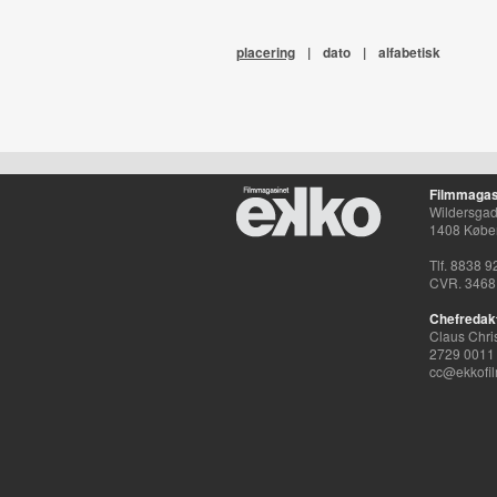
placering
|
dato
|
alfabetisk
Filmmagas
Wildersgade
1408 Købe
Tlf. 8838 9
CVR. 3468
Chefredak
Claus Chri
2729 0011
cc@ekkofil