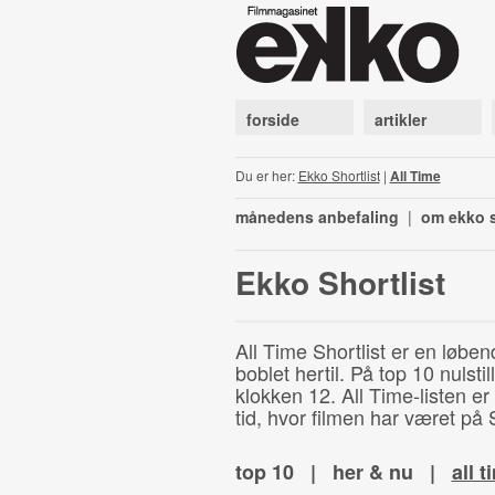
forside
artikler
Du er her:
Ekko Shortlist
|
All Time
månedens anbefaling
|
om ekko s
Ekko Shortlist
All Time Shortlist er en løben
boblet hertil. På top 10 nulst
klokken 12. All Time-listen er
tid, hvor filmen har været på S
top 10
|
her & nu
|
all t