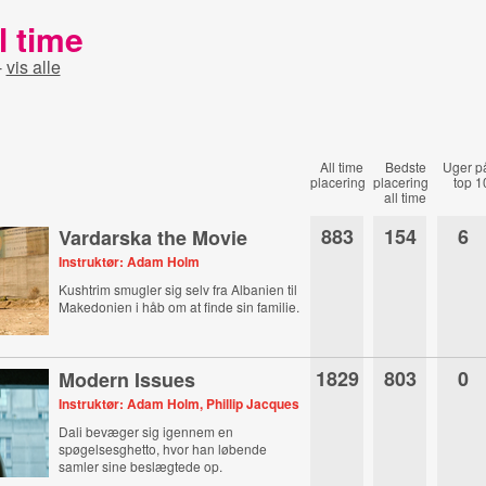
l time
-
vis alle
All time
Bedste
Uger p
placering
placering
top 1
all time
883
154
6
Vardarska the Movie
Instruktør: Adam Holm
Kushtrim smugler sig selv fra Albanien til
Makedonien i håb om at finde sin familie.
1829
803
0
Modern Issues
Instruktør: Adam Holm, Phillip Jacques
Dali bevæger sig igennem en
spøgelsesghetto, hvor han løbende
samler sine beslægtede op.