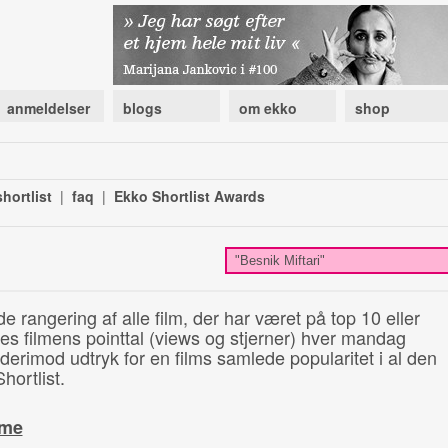
anmeldelser
blogs
om ekko
shop
hortlist
|
faq
|
Ekko Shortlist Awards
de rangering af alle film, der har været på top 10 eller
illes filmens pointtal (views og stjerner) hver mandag
 derimod udtryk for en films samlede popularitet i al den
hortlist.
ime