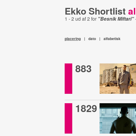
Ekko Shortlist
al
1 - 2 ud af 2 for
"Besnik Miftari"
placering
|
dato
|
alfabetisk
883
1829