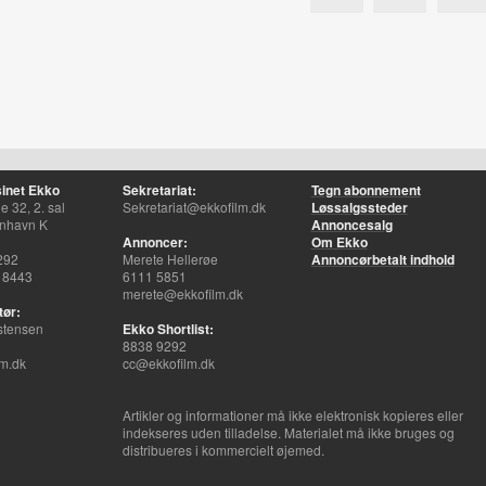
inet Ekko
Sekretariat:
Tegn abonnement
 32, 2. sal
Sekretariat@ekkofilm.dk
Løssalgssteder
nhavn K
Annoncesalg
Annoncer:
Om Ekko
292
Merete Hellerøe
Annoncørbetalt indhold
 8443
6111 5851
merete@ekkofilm.dk
tør:
stensen
Ekko Shortlist:
8838 9292
m.dk
cc@ekkofilm.dk
Artikler og informationer må ikke elektronisk kopieres eller
indekseres uden tilladelse. Materialet må ikke bruges og
distribueres i kommercielt øjemed.