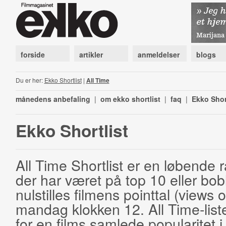
forside
artikler
anmeldelser
blogs
Du er her:
Ekko Shortlist
|
All Time
månedens anbefaling
|
om ekko shortlist
|
faq
|
Ekko Shor
Ekko Shortlist
All Time Shortlist er en løbende ra
der har været på top 10 eller bobl
nulstilles filmens pointtal (views 
mandag klokken 12. All Time-list
for en films samlede popularitet i 