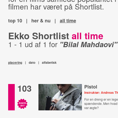
filmen har været på Shortlist.
top 10
|
her & nu
|
all time
Ekko Shortlist
all time
1 - 1 ud af 1 for
"Bilal Mahdaovi"
placering
|
dato
|
alfabetisk
103
Pistol
Instruktør: Andreas T
For en dreng er en lege
spændende. Men hvad n
Awards
2017
var ægte?