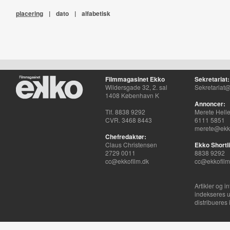
placering
|
dato
|
alfabetisk
Filmmagasinet Ekko
Sekretariat:
Wildersgade 32, 2. sal
Sekretariat@
1408 København K
Annoncer:
Tlf. 8838 9292
Merete Hell
CVR. 3468 8443
6111 5851
merete@ekko
Chefredaktør:
Claus Christensen
Ekko Shortli
2729 0011
8838 9292
cc@ekkofilm.dk
cc@ekkofilm
Artikler og i
indekseres u
distribueres