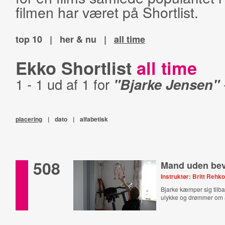
filmen har været på Shortlist.
top 10
|
her & nu
|
all time
Ekko Shortlist
all time
1 - 1 ud af 1 for
"Bjarke Jensen"
placering
|
dato
|
alfabetisk
508
Mand uden be
Instruktør: Britt Rehko
Bjarke kæmper sig tilba
ulykke og drømmer om at