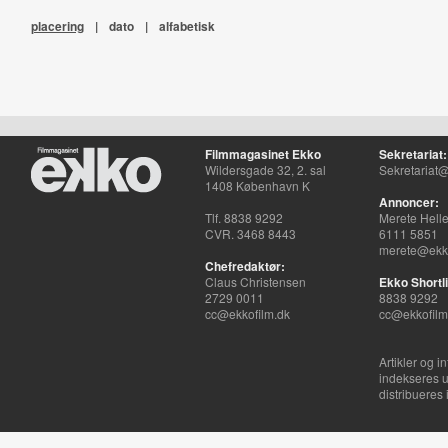
placering
|
dato
|
alfabetisk
Filmmagasinet Ekko
Sekretariat:
Wildersgade 32, 2. sal
Sekretariat@
1408 København K
Annoncer:
Tlf. 8838 9292
Merete Hell
CVR. 3468 8443
6111 5851
merete@ekko
Chefredaktør:
Claus Christensen
Ekko Shortli
2729 0011
8838 9292
cc@ekkofilm.dk
cc@ekkofilm
Artikler og i
indekseres u
distribueres