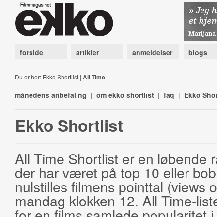
forside
artikler
anmeldelser
blogs
Du er her:
Ekko Shortlist
|
All Time
månedens anbefaling
|
om ekko shortlist
|
faq
|
Ekko Shor
Ekko Shortlist
All Time Shortlist er en løbende ra
der har været på top 10 eller bobl
nulstilles filmens pointtal (views 
mandag klokken 12. All Time-list
for en films samlede popularitet i 