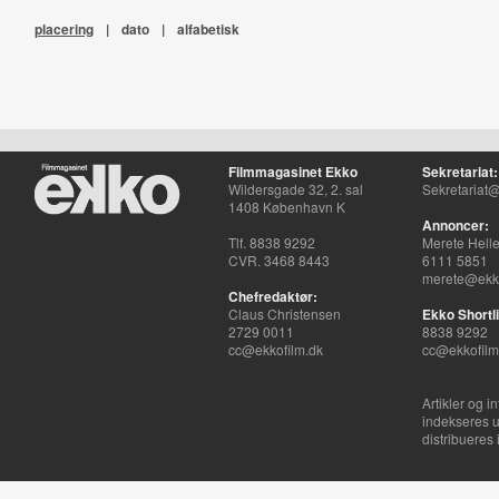
placering
|
dato
|
alfabetisk
Filmmagasinet Ekko
Sekretariat:
Wildersgade 32, 2. sal
Sekretariat@
1408 København K
Annoncer:
Tlf. 8838 9292
Merete Hell
CVR. 3468 8443
6111 5851
merete@ekko
Chefredaktør:
Claus Christensen
Ekko Shortli
2729 0011
8838 9292
cc@ekkofilm.dk
cc@ekkofilm
Artikler og i
indekseres u
distribueres