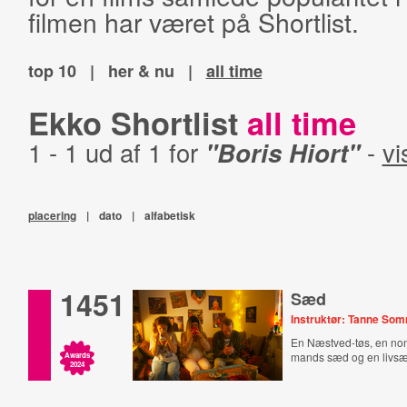
filmen har været på Shortlist.
top 10
|
her & nu
|
all time
Ekko Shortlist
all time
1 - 1 ud af 1 for
"Boris Hiort"
-
vi
placering
|
dato
|
alfabetisk
1451
Sæd
Instruktør: Tanne So
En Næstved-tøs, en no
mands sæd og en livsæ
Awards
2024