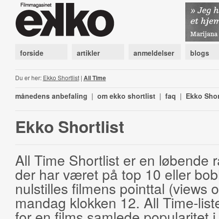
forside
artikler
anmeldelser
blogs
Du er her:
Ekko Shortlist
|
All Time
månedens anbefaling
|
om ekko shortlist
|
faq
|
Ekko Shor
Ekko Shortlist
All Time Shortlist er en løbende ra
der har været på top 10 eller bobl
nulstilles filmens pointtal (views 
mandag klokken 12. All Time-list
for en films samlede popularitet i 