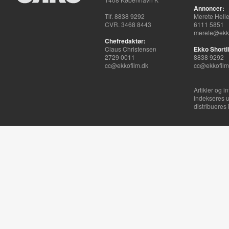
Annoncer:
Tlf. 8838 9292
Merete Hell
CVR. 3468 8443
6111 5851
merete@ekko
Chefredaktør:
Claus Christensen
Ekko Shortli
2729 0011
8838 9292
cc@ekkofilm.dk
cc@ekkofilm
Artikler og i
indekseres u
distribueres