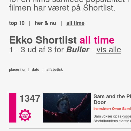
filmen har været på Shortlist.
top 10
|
her & nu
|
all time
Ekko Shortlist
all time
1 - 3 ud af 3 for
Buller
-
vis alle
placering
|
dato
|
alfabetisk
1347
Sam and the Pl
Door
Instruktør: Ömer Sami
Vinder
Sam vokser op i skygge
2019
Storbritanniens største