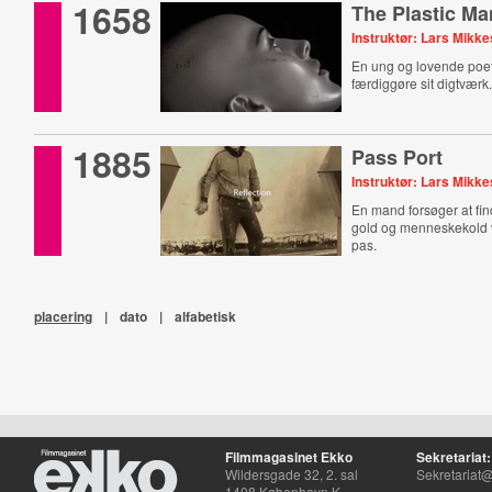
1658
The Plastic Ma
Instruktør: Lars Mikke
En ung og lovende poet
færdiggøre sit digtværk
1885
Pass Port
Instruktør: Lars Mikke
En mand forsøger at find
gold og menneskekold 
pas.
placering
|
dato
|
alfabetisk
Filmmagasinet Ekko
Sekretariat:
Wildersgade 32, 2. sal
Sekretariat@
1408 København K