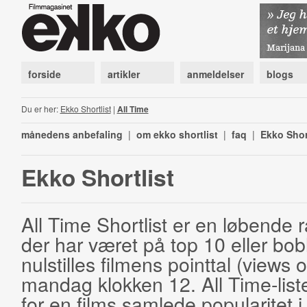
forside
artikler
anmeldelser
blogs
Du er her:
Ekko Shortlist
|
All Time
månedens anbefaling
|
om ekko shortlist
|
faq
|
Ekko Shor
Ekko Shortlist
All Time Shortlist er en løbende ra
der har været på top 10 eller bobl
nulstilles filmens pointtal (views 
mandag klokken 12. All Time-list
for en films samlede popularitet i 