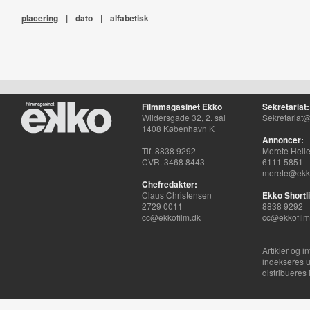
placering
|
dato
|
alfabetisk
Filmmagasinet Ekko
Sekretariat:
Wildersgade 32, 2. sal
Sekretariat@
1408 København K
Annoncer:
Tlf. 8838 9292
Merete Hell
CVR. 3468 8443
6111 5851
merete@ekko
Chefredaktør:
Claus Christensen
Ekko Shortli
2729 0011
8838 9292
cc@ekkofilm.dk
cc@ekkofilm
Artikler og i
indekseres u
distribueres