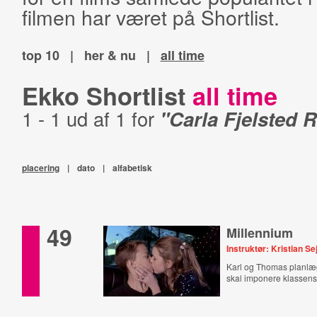
filmen har været på Shortlist.
top 10
|
her & nu
|
all time
Ekko Shortlist
all time
1 - 1 ud af 1 for
"Carla Fjelsted
placering
|
dato
|
alfabetisk
49
Millennium
Instruktør: Kristian S
Karl og Thomas planlæg
skal imponere klassen