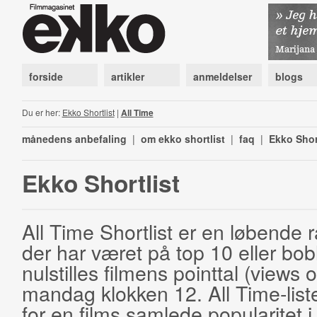
forside
artikler
anmeldelser
blogs
Du er her:
Ekko Shortlist
|
All Time
månedens anbefaling
|
om ekko shortlist
|
faq
|
Ekko Shor
Ekko Shortlist
All Time Shortlist er en løbende ra
der har været på top 10 eller bobl
nulstilles filmens pointtal (views 
mandag klokken 12. All Time-list
for en films samlede popularitet i 