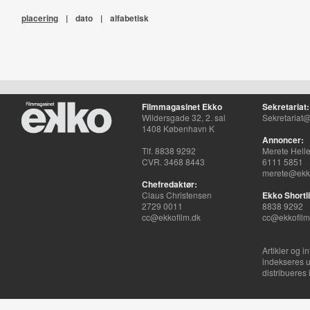
placering
|
dato
|
alfabetisk
Filmmagasinet Ekko
Sekretariat:
Wildersgade 32, 2. sal
Sekretariat@
1408 København K
Annoncer:
Tlf. 8838 9292
Merete Hell
CVR. 3468 8443
6111 5851
merete@ekko
Chefredaktør:
Claus Christensen
Ekko Shortli
2729 0011
8838 9292
cc@ekkofilm.dk
cc@ekkofilm
Artikler og i
indekseres u
distribueres