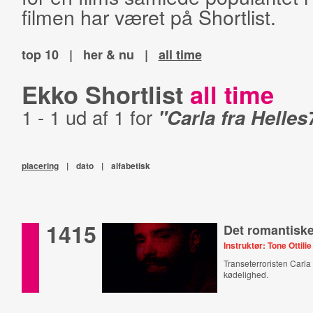
filmen har været på Shortlist.
top 10
|
her & nu
|
all time
Ekko Shortlist
all time
1 - 1 ud af 1 for
"Carla fra Helles
placering
|
dato
|
alfabetisk
1415
Det romantisk
Instruktør: Tone Ottilie
Transeterroristen Carla 
kødelighed.