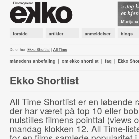
forside
artikler
anmeldelser
blogs
Du er her:
Ekko Shortlist
|
All Time
månedens anbefaling
|
om ekko shortlist
|
faq
|
Ekko Shor
Ekko Shortlist
All Time Shortlist er en løbende ra
der har været på top 10 eller bobl
nulstilles filmens pointtal (views 
mandag klokken 12. All Time-list
for en films samlede popularitet i 