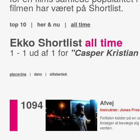
filmen har været på Shortlist.
top 10
|
her & nu
|
all time
Ekko Shortlist
all time
1 - 1 ud af 1 for
"Casper Kristian
placering
|
dato
|
alfabetisk
1094
Afvej
Instruktør: Jonas Fros
Fortiden kalder på en
forsøger at bevæge sig 
verden.