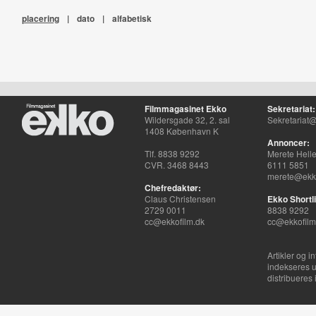
placering
|
dato
|
alfabetisk
Filmmagasinet Ekko
Sekretariat:
Wildersgade 32, 2. sal
Sekretariat@
1408 København K
Annoncer:
Tlf. 8838 9292
Merete Hell
CVR. 3468 8443
6111 5851
merete@ekko
Chefredaktør:
Claus Christensen
Ekko Shortli
2729 0011
8838 9292
cc@ekkofilm.dk
cc@ekkofilm
Artikler og i
indekseres u
distribueres