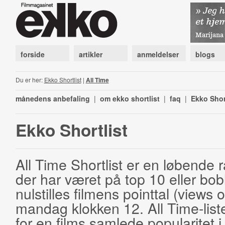
forside
artikler
anmeldelser
blogs
Du er her:
Ekko Shortlist
|
All Time
månedens anbefaling
|
om ekko shortlist
|
faq
|
Ekko Shor
Ekko Shortlist
All Time Shortlist er en løbende ra
der har været på top 10 eller bobl
nulstilles filmens pointtal (views 
mandag klokken 12. All Time-list
for en films samlede popularitet i 