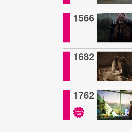
1566
1682
1762
Awards
2019