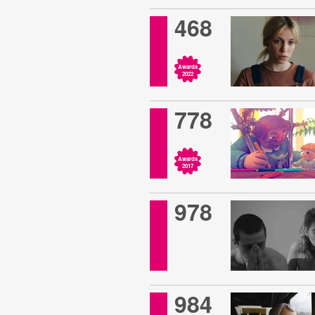
468
Awards
2022
778
Awards
2017
978
984