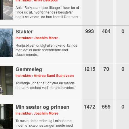
Instruktør: Anita Beikpour
Anita Beikpour rejser tilbage i tiden for at
finde ud af, hvorfor hendes bedstefar
begik selvmord, da han kom til Danmark.
993
404
0
Stakler
Instruktør: Joachim Morre
Ronja bliver forfulgt af en ukendt kvinde,
men det er mere spændende end
skræmmende.
1215
70
0
Gemmeleg
Instruktør: Andrea Sand Gustavson
Tolvårige Johanna udnytter en mands
opmærksomhed ved morens havefest.
1472
559
0
Min søster og prinsen
Instruktør: Joachim Morre
To søstre forbereder sig i minutterne
inden et skæbnesvangert møde med