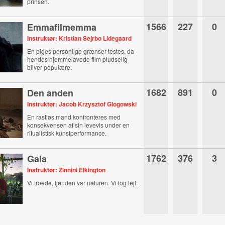
prinsen.
1566
227
0
Emmafilmemma
Instruktør: Kristian Sejrbo Lidegaard
En piges personlige grænser testes, da
hendes hjemmelavede film pludselig
bliver populære.
1682
891
0
Den anden
Instruktør: Jacob Krzysztof Glogowski
En rastløs mand konfronteres med
konsekvensen af sin levevis under en
ritualistisk kunstperformance.
1762
376
3
Gaia
Instruktør: Zinnini Elkington
Vi troede, fjenden var naturen. Vi tog fejl.