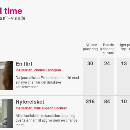
l time
ous"
-
vis alle
All time
Bedste
Uger p
placering
placering
top 1
all time
30
24
13
En flirt
Instruktør: Zinnini Elkington
Da journalisten Eva indleder en flirt med
sin nye chef, får det drastiske
konsekvenser.
316
84
10
Nyforelsket
Instruktør: Ville Gideon Sörman
Alice kontakter ekskæresten Julian og
overtaler ham til at give dem en chance
mere.