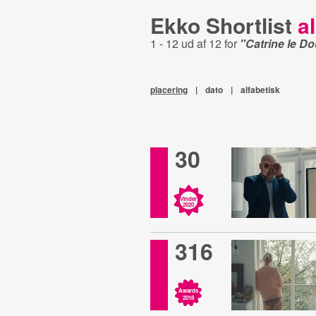
Ekko Shortlist
al
1 - 12 ud af 12 for
"Catrine le D
placering
|
dato
|
alfabetisk
30
Vinder
2020
316
Awards
2018