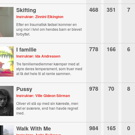
468
351
7
Skifting
Instruktør: Zinnini Elkington
Efter en traumatisk fødsel kommer en
ung mor i tvivl om hendes barn er blevet
forbyttet.
778
166
6
I familie
Instruktør: Ida Andreasen
Tre familiemedlemmer kæmper med at
styre deres temperament, som truer med
at få det hele til at ramle sammen.
978
70
8
Pussy
Instruktør: Ville Gideon Sörman
Oliver vil slå op med sin kæreste, men
det er sværere, end han havde regnet
med.
984
165
0
Walk With Me