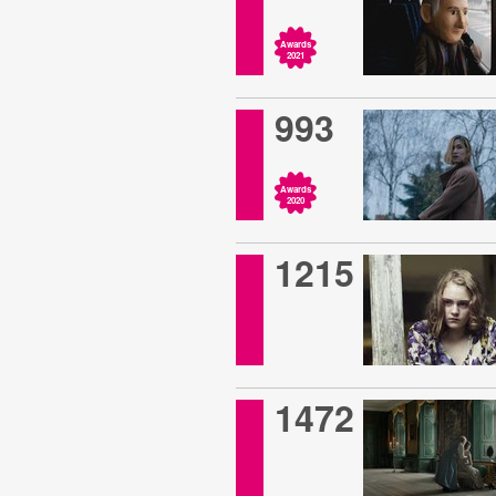
Awards
2021
993
Awards
2020
1215
1472