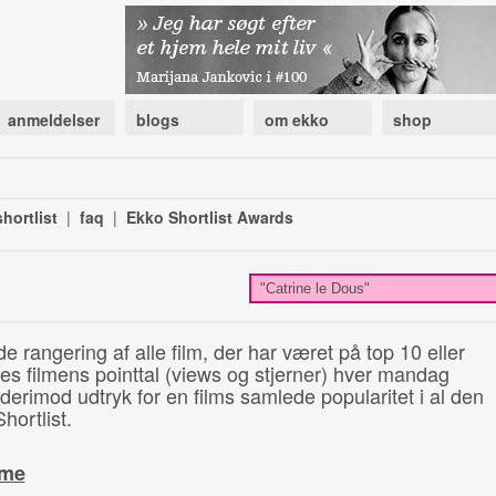
anmeldelser
blogs
om ekko
shop
hortlist
|
faq
|
Ekko Shortlist Awards
de rangering af alle film, der har været på top 10 eller
illes filmens pointtal (views og stjerner) hver mandag
 derimod udtryk for en films samlede popularitet i al den
hortlist.
ime