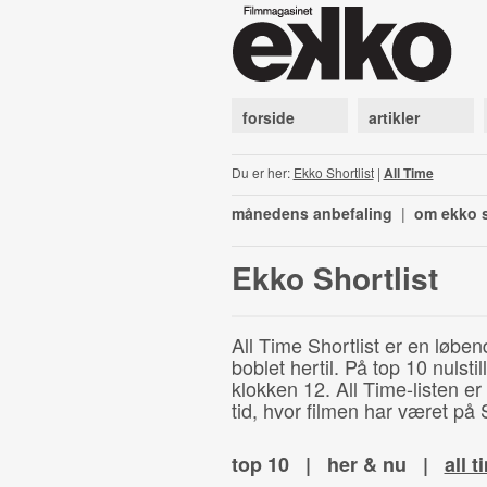
forside
artikler
Du er her:
Ekko Shortlist
|
All Time
månedens anbefaling
|
om ekko s
Ekko Shortlist
All Time Shortlist er en løben
boblet hertil. På top 10 nulst
klokken 12. All Time-listen er
tid, hvor filmen har været på S
top 10
|
her & nu
|
all t