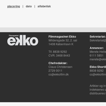
placering
|
dato
|
alfabetisk
Filmmagasinet Ekko
Sekretariat:
Wildersgade 32, 2. sal
Sekretariat@
1408 København K
Annoncer:
Tlf. 8838 9292
Merete Hell
CVR. 3468 8443
6111 5851
merete@ekko
Chefredaktør:
Claus Christensen
Ekko Shortli
2729 0011
8838 9292
cc@ekkofilm.dk
cc@ekkofilm
Artikler og i
indekseres u
distribueres