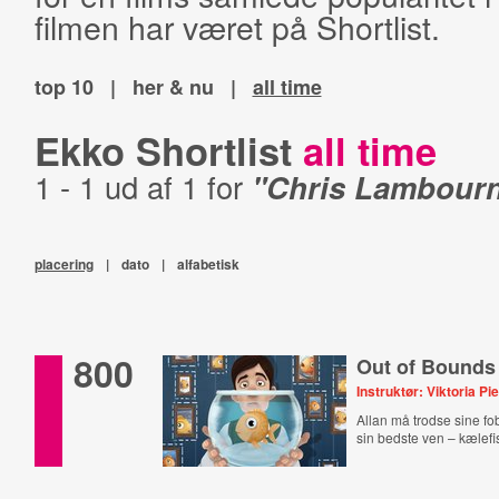
filmen har været på Shortlist.
top 10
|
her & nu
|
all time
Ekko Shortlist
all time
1 - 1 ud af 1 for
"Chris Lambour
placering
|
dato
|
alfabetisk
800
Out of Bounds
Instruktør: Viktoria Pi
Allan må trodse sine fob
sin bedste ven – kælefi