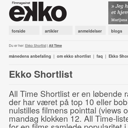
forside
artikler
anmeldelser
blogs
Du er her:
Ekko Shortlist
|
All Time
månedens anbefaling
|
om ekko shortlist
|
faq
|
Ekko Shor
Ekko Shortlist
All Time Shortlist er en løbende ra
der har været på top 10 eller bobl
nulstilles filmens pointtal (views 
mandag klokken 12. All Time-list
for en films samlede popularitet i 