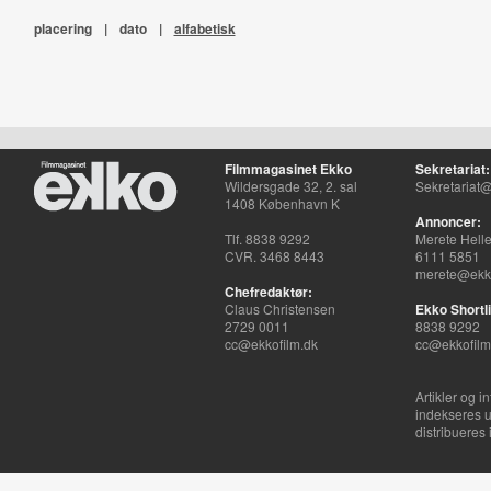
placering
|
dato
|
alfabetisk
Filmmagasinet Ekko
Sekretariat:
Wildersgade 32, 2. sal
Sekretariat@
1408 København K
Annoncer:
Tlf. 8838 9292
Merete Hell
CVR. 3468 8443
6111 5851
merete@ekko
Chefredaktør:
Claus Christensen
Ekko Shortli
2729 0011
8838 9292
cc@ekkofilm.dk
cc@ekkofilm
Artikler og i
indekseres u
distribueres