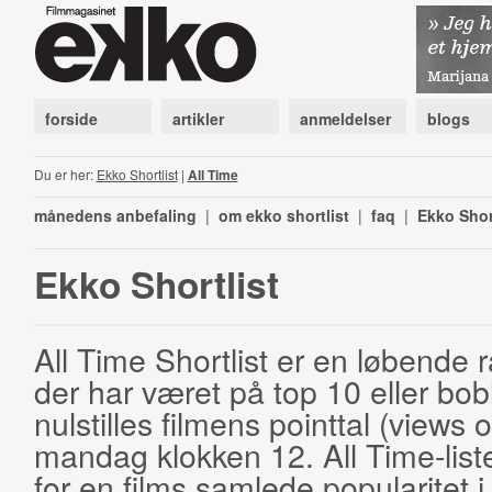
forside
artikler
anmeldelser
blogs
Du er her:
Ekko Shortlist
|
All Time
månedens anbefaling
|
om ekko shortlist
|
faq
|
Ekko Shor
Ekko Shortlist
All Time Shortlist er en løbende ra
der har været på top 10 eller bobl
nulstilles filmens pointtal (views 
mandag klokken 12. All Time-list
for en films samlede popularitet i 