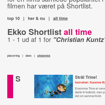
filmen har været på Shortlist.
top 10
|
her & nu
|
all time
Ekko Shortlist
all time
1 - 1 ud af 1 for
"Christian Kuntz
placering
|
dato
|
alfabetisk
S
Strål Trine!
Instruktør: Susanne 
Ensomme Trine er nervø
starte til fodbold, men
det om sammenhold.