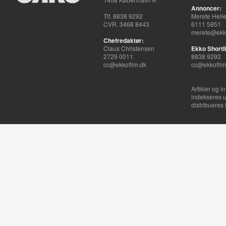
Annoncer:
Tlf. 8838 9292
Merete Hell
CVR. 3468 8443
6111 5851
merete@ekko
Chefredaktør:
Claus Christensen
Ekko Shortli
2729 0011
8838 9292
cc@ekkofilm.dk
cc@ekkofilm
Artikler og i
indekseres u
distribueres