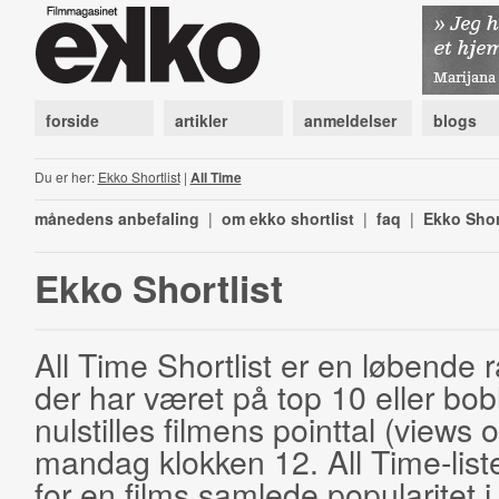
forside
artikler
anmeldelser
blogs
Du er her:
Ekko Shortlist
|
All Time
månedens anbefaling
|
om ekko shortlist
|
faq
|
Ekko Shor
Ekko Shortlist
All Time Shortlist er en løbende ra
der har været på top 10 eller bobl
nulstilles filmens pointtal (views 
mandag klokken 12. All Time-list
for en films samlede popularitet i 