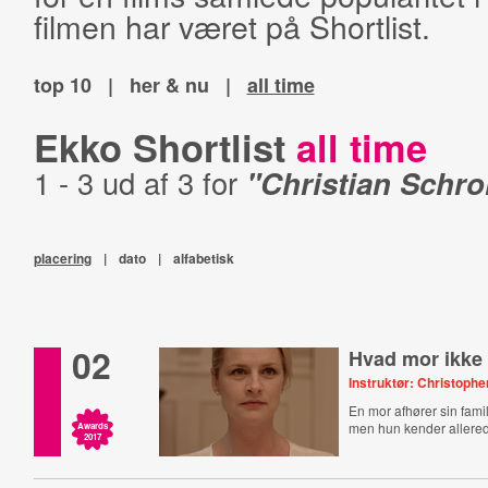
filmen har været på Shortlist.
top 10
|
her & nu
|
all time
Ekko Shortlist
all time
1 - 3 ud af 3 for
"Christian Schro
placering
|
dato
|
alfabetisk
02
Hvad mor ikke
Instruktør: Christophe
En mor afhører sin fami
men hun kender allere
Awards
2017