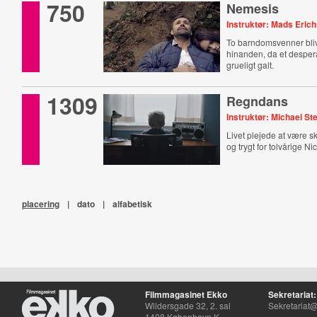
750
Nemesis
Instruktør: Mads Eric
To barndomsvenner bli
hinanden, da et despera
grueligt galt.
1309
Regndans
Instruktør: Michael St
Livet plejede at være 
og trygt for tolvårige Ni
placering
|
dato
|
alfabetisk
Filmmagasinet Ekko
Sekretariat:
Wildersgade 32, 2. sal
Sekretariat@
1408 København K