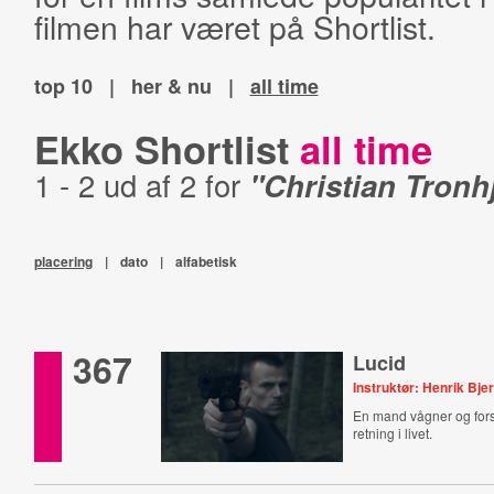
filmen har været på Shortlist.
top 10
|
her & nu
|
all time
Ekko Shortlist
all time
1 - 2 ud af 2 for
"Christian Tronh
placering
|
dato
|
alfabetisk
367
Lucid
Instruktør: Henrik Bj
En mand vågner og for
retning i livet.