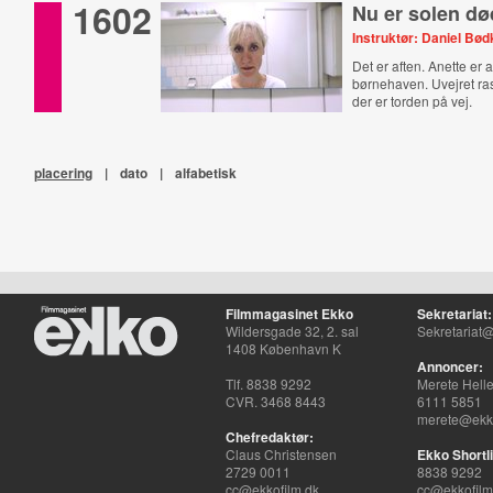
1602
Nu er solen dø
Instruktør: Daniel Bø
Det er aften. Anette er a
børnehaven. Uvejret ra
der er torden på vej.
placering
|
dato
|
alfabetisk
Filmmagasinet Ekko
Sekretariat:
Wildersgade 32, 2. sal
Sekretariat@
1408 København K
Annoncer:
Tlf. 8838 9292
Merete Hell
CVR. 3468 8443
6111 5851
merete@ekko
Chefredaktør:
Claus Christensen
Ekko Shortli
2729 0011
8838 9292
cc@ekkofilm.dk
cc@ekkofilm