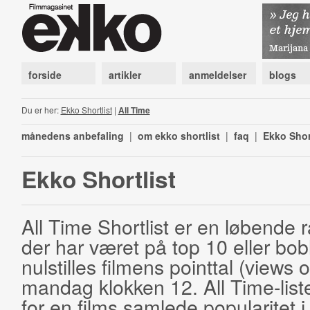
forside
artikler
anmeldelser
blogs
Du er her:
Ekko Shortlist
|
All Time
månedens anbefaling
|
om ekko shortlist
|
faq
|
Ekko Shor
Ekko Shortlist
All Time Shortlist er en løbende ra
der har været på top 10 eller bobl
nulstilles filmens pointtal (views 
mandag klokken 12. All Time-list
for en films samlede popularitet i 