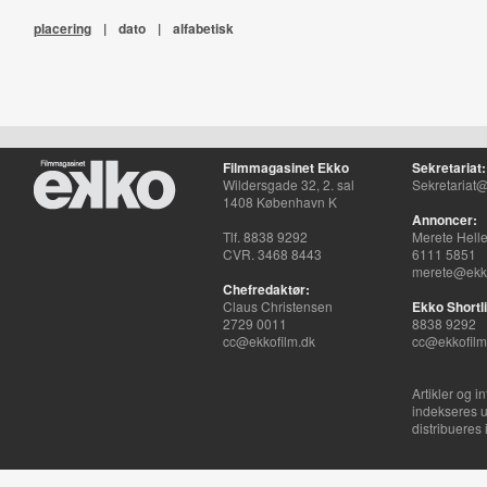
placering
|
dato
|
alfabetisk
Filmmagasinet Ekko
Sekretariat:
Wildersgade 32, 2. sal
Sekretariat@
1408 København K
Annoncer:
Tlf. 8838 9292
Merete Hell
CVR. 3468 8443
6111 5851
merete@ekko
Chefredaktør:
Claus Christensen
Ekko Shortli
2729 0011
8838 9292
cc@ekkofilm.dk
cc@ekkofilm
Artikler og i
indekseres u
distribueres