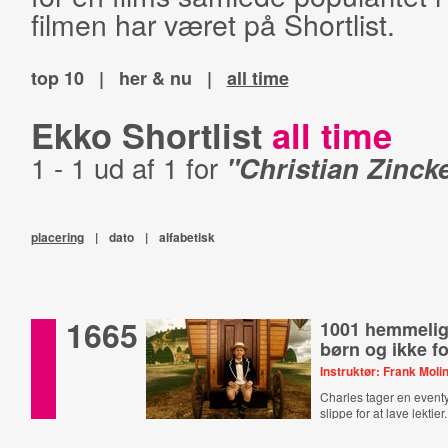
filmen har været på Shortlist.
top 10
|
her & nu
|
all time
Ekko Shortlist
all time
1 - 1 ud af 1 for
"Christian Zinck
placering
|
dato
|
alfabetisk
1665
1001 hemmelig
børn og ikke f
Instruktør: Frank Moli
Charles tager en eventy
slippe for at lave lektier.