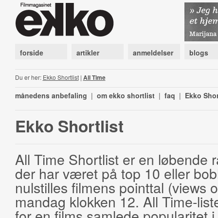
forside
artikler
anmeldelser
blogs
Du er her:
Ekko Shortlist
|
All Time
månedens anbefaling
|
om ekko shortlist
|
faq
|
Ekko Shor
Ekko Shortlist
All Time Shortlist er en løbende ra
der har været på top 10 eller bobl
nulstilles filmens pointtal (views 
mandag klokken 12. All Time-list
for en films samlede popularitet i 