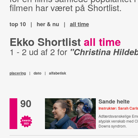
filmen har været på Shortlist.
top 10
|
her & nu
|
all time
Ekko Shortlist
all time
1 - 2 ud af 2 for
"Christina Hilde
placering
|
dato
|
alfabetisk
90
Sande helte
Instruktør: Sarah Car
Adfærdsvanskelige Em
atypisk venskab med Ch
Awards
2023
Downs syndrom.