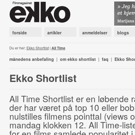
forside
artikler
anmeldelser
blogs
Du er her:
Ekko Shortlist
|
All Time
månedens anbefaling
|
om ekko shortlist
|
faq
|
Ekko Shor
Ekko Shortlist
All Time Shortlist er en løbende ra
der har været på top 10 eller bobl
nulstilles filmens pointtal (views 
mandag klokken 12. All Time-list
for en films samlede popularitet i 