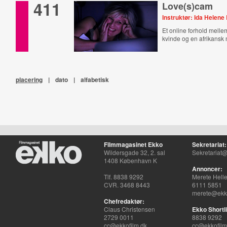
411
Love(s)cam
Instruktør: Ida Helene
Et online forhold mell
kvinde og en afrikansk
placering
|
dato
|
alfabetisk
Filmmagasinet Ekko
Sekretariat:
Wildersgade 32, 2. sal
Sekretariat@
1408 København K
Annoncer:
Tlf. 8838 9292
Merete Hell
CVR. 3468 8443
6111 5851
merete@ekko
Chefredaktør:
Claus Christensen
Ekko Shortli
2729 0011
8838 9292
cc@ekkofilm.dk
cc@ekkofilm