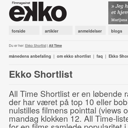
forside
artikler
anmeldelser
blogs
Du er her:
Ekko Shortlist
|
All Time
månedens anbefaling
|
om ekko shortlist
|
faq
|
Ekko Shor
Ekko Shortlist
All Time Shortlist er en løbende ra
der har været på top 10 eller bobl
nulstilles filmens pointtal (views 
mandag klokken 12. All Time-list
for en films samlede popularitet i 