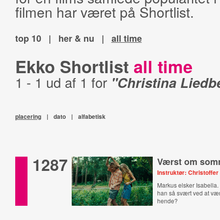
filmen har været på Shortlist.
top 10
|
her & nu
|
all time
Ekko Shortlist
all time
1 - 1 ud af 1 for
"Christina Liedb
placering
|
dato
|
alfabetisk
1287
Værst om som
Instruktør: Christoff
Markus elsker Isabella.
han så svært ved at 
hende?