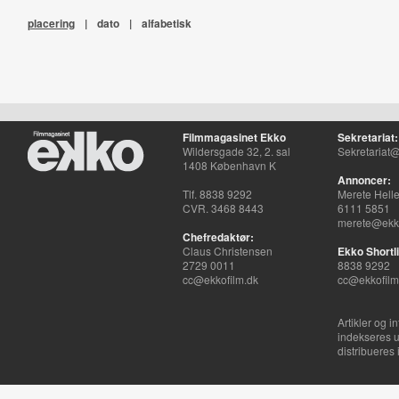
placering
|
dato
|
alfabetisk
Filmmagasinet Ekko
Sekretariat:
Wildersgade 32, 2. sal
Sekretariat@
1408 København K
Annoncer:
Tlf. 8838 9292
Merete Hell
CVR. 3468 8443
6111 5851
merete@ekko
Chefredaktør:
Claus Christensen
Ekko Shortli
2729 0011
8838 9292
cc@ekkofilm.dk
cc@ekkofilm
Artikler og i
indekseres u
distribueres