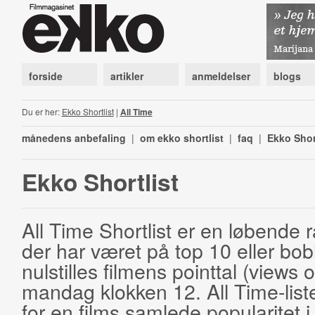
forside
artikler
anmeldelser
blogs
Du er her:
Ekko Shortlist
|
All Time
månedens anbefaling
|
om ekko shortlist
|
faq
|
Ekko Shor
Ekko Shortlist
All Time Shortlist er en løbende ra
der har været på top 10 eller bobl
nulstilles filmens pointtal (views 
mandag klokken 12. All Time-list
for en films samlede popularitet i 