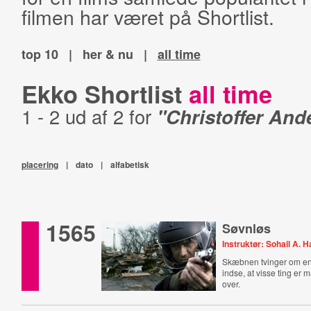
filmen har været på Shortlist.
top 10
|
her & nu
|
all time
Ekko Shortlist
all time
1 - 2 ud af 2 for
"Christoffer And
placering
|
dato
|
alfabetisk
1565
Søvnløs
Instruktør: Sohail A. 
Skæbnen tvinger om en 
indse, at visse ting er 
over.