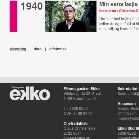
1940
Min vens bøjle
Instruktør: Christina 
Han har haft bøjle på, 
sytten år, og er fuld af 
er sandt, og hvad er fal
placering
|
dato
|
alfabetisk
Filmmagasinet Ekko
Sekretariat:
Wildersgade 32, 2. sal
Sekretariat@
1408 København K
Annoncer:
Tlf. 8838 9292
Merete Hell
CVR. 3468 8443
6111 5851
merete@ekko
Chefredaktør:
Claus Christensen
Ekko Shortli
2729 0011
8838 9292
cc@ekkofilm.dk
cc@ekkofilm