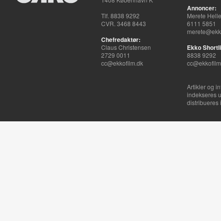
Annoncer:
Tlf. 8838 9292
Merete Hell
CVR. 3468 8443
6111 5851
merete@ekko
Chefredaktør:
Claus Christensen
Ekko Shortli
2729 0011
8838 9292
cc@ekkofilm.dk
cc@ekkofilm
Artikler og i
indekseres u
distribueres