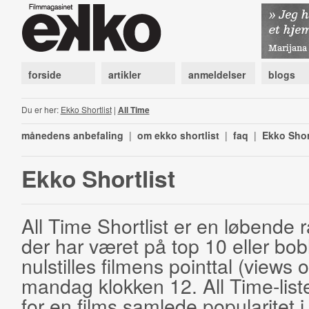
forside
artikler
anmeldelser
blogs
Du er her:
Ekko Shortlist
|
All Time
månedens anbefaling
|
om ekko shortlist
|
faq
|
Ekko Shor
Ekko Shortlist
All Time Shortlist er en løbende ra
der har været på top 10 eller bobl
nulstilles filmens pointtal (views 
mandag klokken 12. All Time-list
for en films samlede popularitet i 