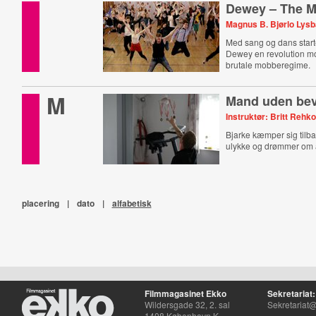
Dewey – The M
Magnus B. Bjørlo Lys
Med sang og dans start
Dewey en revolution m
brutale mobberegime.
M
Mand uden be
Instruktør: Britt Rehko
Bjarke kæmper sig tilba
ulykke og drømmer om at
placering
|
dato
|
alfabetisk
Filmmagasinet Ekko
Sekretariat:
Wildersgade 32, 2. sal
Sekretariat@
1408 København K