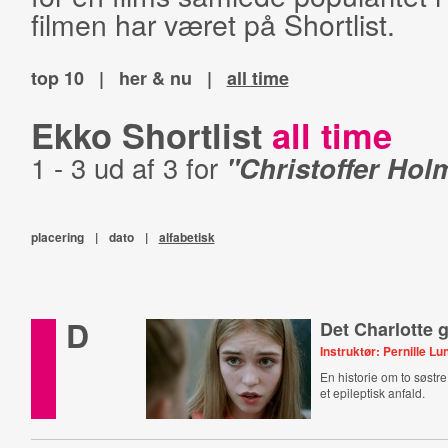
filmen har været på Shortlist.
top 10
|
her & nu
|
all time
Ekko Shortlist
all time
1 - 3 ud af 3 for
"Christoffer Hol
placering
|
dato
|
alfabetisk
D
Det Charlotte 
Instruktør: Pernille Lu
En historie om to søstre
et epileptisk anfald.