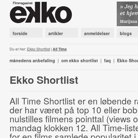
forside
artikler
anmeldelser
blogs
Du er her:
Ekko Shortlist
|
All Time
månedens anbefaling
|
om ekko shortlist
|
faq
|
Ekko Shor
Ekko Shortlist
All Time Shortlist er en løbende ra
der har været på top 10 eller bobl
nulstilles filmens pointtal (views 
mandag klokken 12. All Time-list
for en films samlede popularitet i 