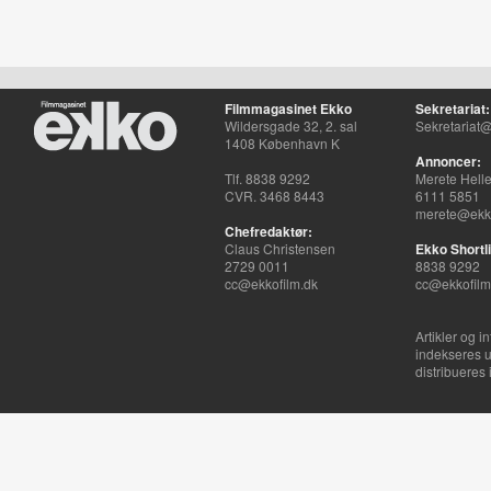
Filmmagasinet Ekko
Sekretariat:
Wildersgade 32, 2. sal
Sekretariat@
1408 København K
Annoncer:
Tlf. 8838 9292
Merete Hell
CVR. 3468 8443
6111 5851
merete@ekko
Chefredaktør:
Claus Christensen
Ekko Shortli
2729 0011
8838 9292
cc@ekkofilm.dk
cc@ekkofilm
Artikler og i
indekseres u
distribueres