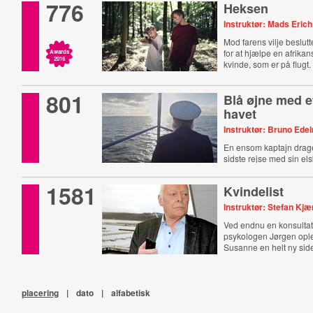
776
Heksen
Instruktør: Mads Eric
Mod farens vilje beslutt
for at hjælpe en afrikans
Awards
2016
kvinde, som er på flugt.
801
Blå øjne med et
havet
Instruktør: Bruno Ede
En ensom kaptajn drage
sidste rejse med sin el
1581
Kvindelist
Instruktør: Stefan Kjæ
Ved endnu en konsultat
psykologen Jørgen ople
Susanne en helt ny sid
placering
|
dato
|
alfabetisk