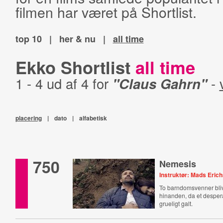
filmen har været på Shortlist.
top 10
|
her & nu
|
all time
Ekko Shortlist
all time
1 - 4 ud af 4 for
"Claus Gahrn"
-
placering
|
dato
|
alfabetisk
750
Nemesis
Instruktør: Mads Eric
To barndomsvenner bli
hinanden, da et despera
grueligt galt.