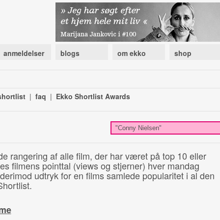
anmeldelser
blogs
om ekko
shop
hortlist
|
faq
|
Ekko Shortlist Awards
de rangering af alle film, der har været på top 10 eller
illes filmens pointtal (views og stjerner) hver mandag
 derimod udtryk for en films samlede popularitet i al den
hortlist.
ime