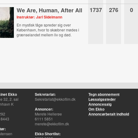
1737
276
0
We Are, Human, After All
Instruktør: Jarl Sidelmann
En mystisk tåge spreder sig over
København, hvor to skæbner mødes i
grænselandet mellem liv og død.
inet Ekko
Sekretariat:
Tegn abonnement
 32, 2. sal
Sekretariat@ekkofilm.dk
Løssalgssteder
nhavn K
Annoncesalg
Annoncer:
Om Ekko
292
Merete Hellerøe
Annoncørbetalt indhold
 8443
6111 5851
merete@ekkofilm.dk
tør:
stensen
Ekko Shortlist: