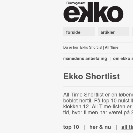
forside
artikler
Du er her:
Ekko Shortlist
|
All Time
månedens anbefaling
|
om ekko s
Ekko Shortlist
All Time Shortlist er en løben
boblet hertil. På top 10 nulst
klokken 12. All Time-listen er
tid, hvor filmen har været på S
top 10
|
her & nu
|
all t