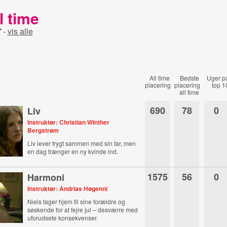
l time
"
-
vis alle
All time
Bedste
Uger p
placering
placering
top 1
all time
690
78
0
Liv
Instruktør: Christian Winther
Bergstrøm
Liv lever trygt sammen med sin far, men
en dag trænger en ny kvinde ind.
1575
56
0
Harmoni
Instruktør: Andrias Høgenni
Niels tager hjem til sine forældre og
søskende for at fejre jul – desværre med
uforudsete konsekvenser.