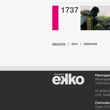
1737
placering
|
dato
|
alfabetisk
Filmmagas
Wildersgade
1408 Købe
Tlf. 8838 9
CVR. 3468
Chefredak
Claus Chri