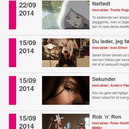
22/09
Natfødt
Instruktør: Troels Hu
2014
To søskende kan telep
skyggerne, men er jage
der vil røve deres kræfte
15/09
Du leder, jeg f
Instruktør: Ivan Elmer
2014
Søren bliver drevet ud 
vennen Niklas gør hans l
del af et seksuelt magts
15/09
Sekunder
Instruktør: Anders Fl
2014
Kan du gøre det rigtige,
bliver udsat for et over
15/09
Rob ’n’ Ron
Instruktør: Peter Smit
2014
Møller