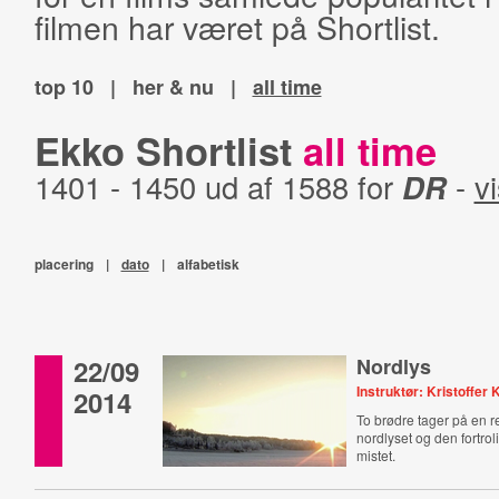
filmen har været på Shortlist.
top 10
|
her & nu
|
all time
Ekko Shortlist
all time
1401 - 1450 ud af 1588 for
DR
-
vi
placering
|
dato
|
alfabetisk
22/09
Nordlys
Instruktør: Kristoffer 
2014
To brødre tager på en re
nordlyset og den fortro
mistet.