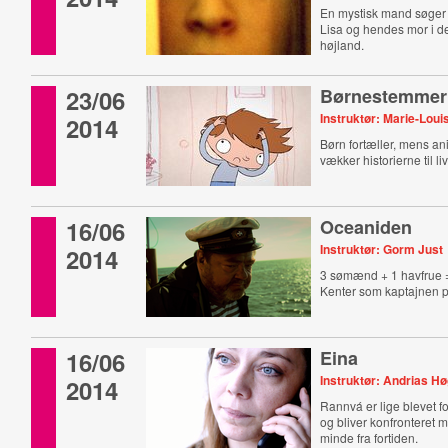
En mystisk mand søger
Lisa og hendes mor i d
højland.
23/06
Børnestemmer
Instruktør: Marie-Lou
2014
Børn fortæller, mens an
vækker historierne til li
16/06
Oceaniden
Instruktør: Gorm Just
2014
3 sømænd + 1 havfrue 
Kenter som kaptajnen p
16/06
Eina
Instruktør: Andrias H
2014
Rannvá er lige blevet fo
og bliver konfronteret 
minde fra fortiden.