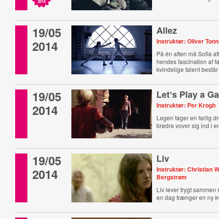
2014
19/05
Allez
Instruktør: Oliver Tonn
2014
På én aften må Sofia af
hendes fascination af 
kvindelige talent består 
19/05
Letʼs Play a G
Instruktør: Per Krogh
2014
Legen tager en farlig dr
brødre vover sig ind i e
19/05
Liv
Instruktør: Christian 
2014
Bergstrøm
Liv lever trygt sammen 
en dag trænger en ny k