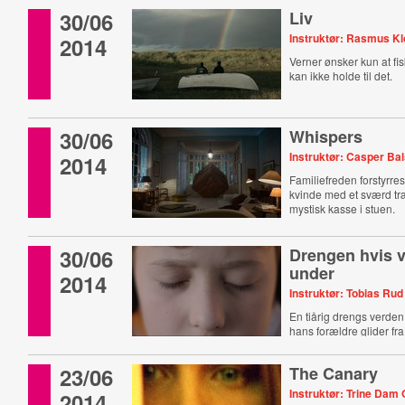
30/06
Liv
Instruktør: Rasmus Kl
2014
Verner ønsker kun at fis
kan ikke holde til det.
30/06
Whispers
Instruktør: Casper Ba
2014
Familiefreden forstyrre
kvinde med et sværd tr
mystisk kasse i stuen.
30/06
Drengen hvis v
under
2014
Instruktør: Tobias Rud
En tiårig drengs verden 
hans forældre glider fr
23/06
The Canary
Instruktør: Trine Dam
2014