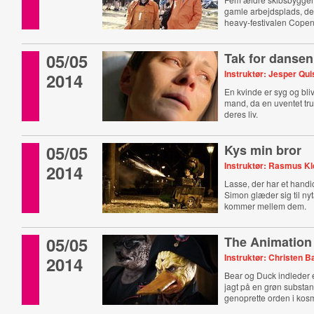
gamle arbejdsplads, de
heavy-festivalen Copen
05/05
Tak for dansen
Instruktør: Jesper Qu
2014
En kvinde er syg og bliv
mand, da en uventet tr
deres liv.
05/05
Kys min bror
Instruktør: Rasmus Kl
2014
Lasse, der har et handi
Simon glæder sig til nyt
kommer mellem dem.
05/05
The Animation
Instruktør: Christen 
2014
Bear og Duck indlede
jagt på en grøn substans
genoprette orden i kos