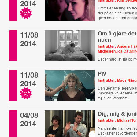
Instruktør: Kim Sønd
2014
Emma er en ung arkæo
der på en tur til Syrien 
Awards
2015
giver hende dæmoniske
11/08
Om å gjøre det
noen
2014
Instruktør: Anders H
Mikkelsen, Ida Cathri
Det er hårdt at slå op 
Det ved Sandra noget 
11/08
Piv
Instruktør: Mads Riis
2014
Den uerfarne lærervikar
imponere kollegerne, m
Awards
2014
fejl til en lærerfest.
04/08
Dig, mig & juni
Instruktør: Michael To
2014
Narcissister har ikke ret
Det kaster et vordende 