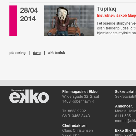
28/04
Tupilaq
Instruktør: Jakob Maq
2014
I et osende storbyhelv
grønlænder pludselig til
hjemlandets mytiske nat
placering
|
dato
|
alfabetisk
Filmmagasinet Ekko
Sekretariat:
Wildersgade 32, 2. sal
Sekretariat@
1408 København K
Annoncer:
Tlf. 8838 9292
Merete Hell
CVR. 3468 8443
6111 5851
merete@ekko
Chefredaktør:
Claus Christensen
Ekko Shortli
2729 0011
8838 9292