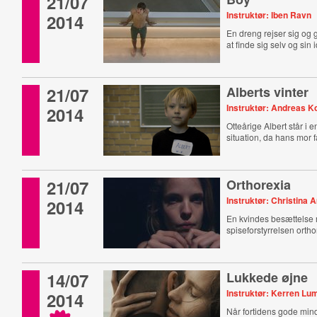
21/07
Instruktør: Iben Ravn
2014
En dreng rejser sig og g
at finde sig selv og sin i
21/07
Alberts vinter
Instruktør: Andreas K
2014
Otteårige Albert står i 
situation, da hans mor f
21/07
Orthorexia
Instruktør: Christina
2014
En kvindes besættelse
spiseforstyrrelsen ortho
14/07
Lukkede øjne
Instruktør: Kerren Lu
2014
Når fortidens gode mind