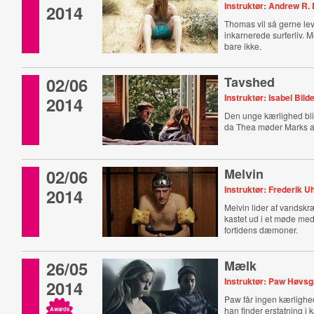
Instruktør: Andrew R
2014
Thomas vil så gerne le
inkarnerede surferliv. M
bare ikke.
02/06
Tavshed
Instruktør: Isabel Bild
2014
Den unge kærlighed bli
da Thea møder Marks al
02/06
Melvin
Instruktør: Frederik U
2014
Melvin lider af vandskr
kastet ud i et møde med
fortidens dæmoner.
26/05
Mælk
Instruktør: Paw Høvs
2014
Paw får ingen kærlighed
han finder erstatning i
Awards