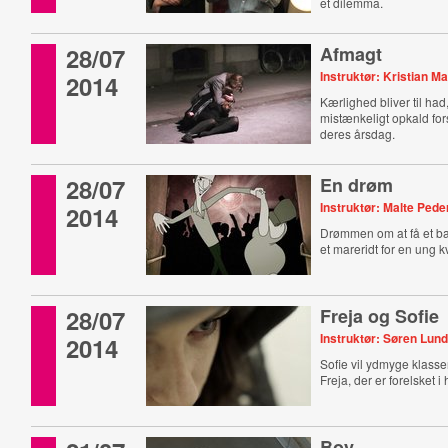
et dilemma.
28/07
Afmagt
Instruktør: Kristian Ma
2014
Kærlighed bliver til had
mistænkeligt opkald fors
deres årsdag.
28/07
En drøm
Instruktør: Malte Ped
2014
Drømmen om at få et bar
et mareridt for en ung k
28/07
Freja og Sofie
Instruktør: Søren Lund
2014
Sofie vil ydmyge klas
Freja, der er forelsket i
Boy