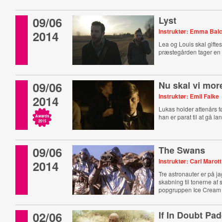
09/06
Lyst
Instruktør: Emma Bal
2014
Lea og Louis skal gift
præstegården tager en 
09/06
Nu skal vi mor
Instruktør: Emil Falke
2014
Lukas holder attenårs 
han er parat til at gå lang
Awards
2015
09/06
The Swans
Instruktør: Carl Marott
2014
Tre astronauter er på ja
skabning til tonerne af
popgruppen Ice Cream 
02/06
If In Doubt Pa