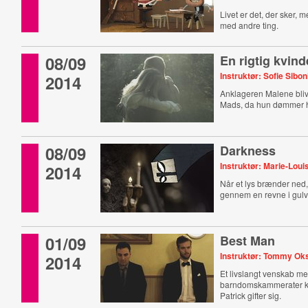
Livet er det, der sker, 
med andre ting.
08/09
En rigtig kvind
Instruktør: Sofie Sibon
2014
Anklageren Malene bliv
Mads, da hun dømmer h
08/09
Darkness
Instruktør: Marie-Lou
2014
Når et lys brænder ned
gennem en revne i gul
01/09
Best Man
Instruktør: Tommy Ok
2014
Et livslangt venskab m
barndomskammerater ko
Patrick gifter sig.