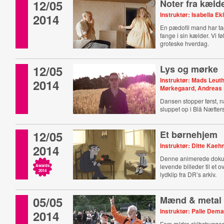
12/05
Noter fra kæld
Instruktør: Isabella Ek
2014
En pædofil mand har tage
fange i sin kælder. Vi f
groteske hverdag.
12/05
Lys og mørke
Instruktør: Mads Leuth
2014
Mørkegaard, Andreas 
Dansen stopper først, n
sluppet op i Blå Nætter
12/05
Et børnehjem
Instruktør: Ditte Kae
2014
Denne animerede doku
levende billeder til et 
Awards
2014
lydklip fra DR’s arkiv.
05/05
Mænd & metal
Instruktør: Palle Dema
2014
Fem ældre skibsbygger