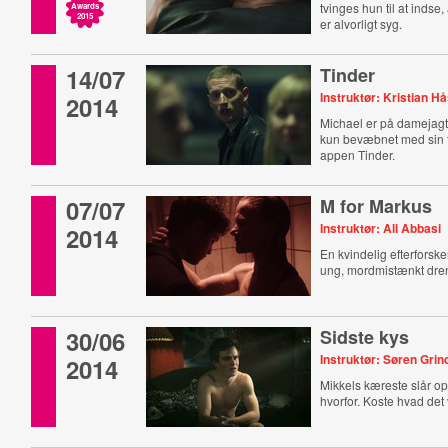
tvinges hun til at inds
Awards
2015
er alvorligt syg.
14/07
Tinder
Instruktør: Kristian H
2014
Michael er på damejagt 
kun bevæbnet med sin t
appen Tinder.
07/07
M for Markus
Instruktør: Ali Abbasi
2014
En kvindelig efterforsker
ung, mordmistænkt dre
30/06
Sidste kys
Instruktør: Søren Grin
2014
Mikkels kæreste slår op.
hvorfor. Koste hvad det v