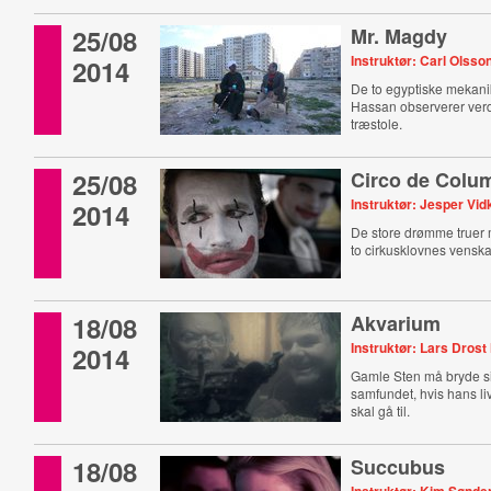
25/08
Mr. Magdy
Instruktør: Carl Olsso
2014
De to egyptiske mekan
Hassan observerer verd
træstole.
25/08
Circo de Colu
Instruktør: Jesper V
2014
De store drømme truer
to cirkusklovnes vensk
18/08
Akvarium
Instruktør: Lars Drost
2014
Gamle Sten må bryde sin
samfundet, hvis hans liv
skal gå til.
18/08
Succubus