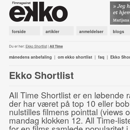
forside
artikler
anmeldelser
blogs
Du er her:
Ekko Shortlist
|
All Time
månedens anbefaling
|
om ekko shortlist
|
faq
|
Ekko Shor
Ekko Shortlist
All Time Shortlist er en løbende ra
der har været på top 10 eller bobl
nulstilles filmens pointtal (views 
mandag klokken 12. All Time-list
for en films samlede popularitet i 