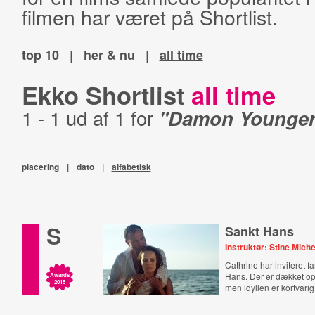
filmen har været på Shortlist.
top 10
|
her & nu
|
all time
Ekko Shortlist
all time
1 - 1 ud af 1 for
"Damon Younger
placering
|
dato
|
alfabetisk
S
Sankt Hans
Instruktør: Stine Mich
Cathrine har inviteret fa
Hans. Der er dækket op 
Awards
2015
men idyllen er kortvarig