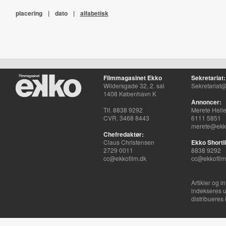
placering
|
dato
|
alfabetisk
Filmmagasinet Ekko
Sekretariat:
Wildersgade 32, 2. sal
Sekretariat@
1408 København K
Annoncer:
Tlf. 8838 9292
Merete Hell
CVR. 3468 8443
6111 5851
merete@ekko
Chefredaktør:
Claus Christensen
Ekko Shortli
2729 0011
8838 9292
cc@ekkofilm.dk
cc@ekkofilm
Artikler og i
indekseres u
distribueres