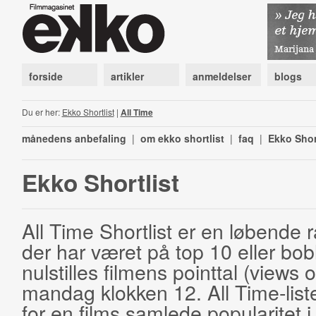
forside
artikler
anmeldelser
blogs
Du er her:
Ekko Shortlist
|
All Time
månedens anbefaling
|
om ekko shortlist
|
faq
|
Ekko Shor
Ekko Shortlist
All Time Shortlist er en løbende ra
der har været på top 10 eller bobl
nulstilles filmens pointtal (views 
mandag klokken 12. All Time-list
for en films samlede popularitet i 