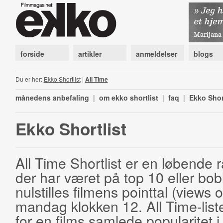
forside
artikler
anmeldelser
blogs
Du er her:
Ekko Shortlist
|
All Time
månedens anbefaling
|
om ekko shortlist
|
faq
|
Ekko Shor
Ekko Shortlist
All Time Shortlist er en løbende ra
der har været på top 10 eller bobl
nulstilles filmens pointtal (views 
mandag klokken 12. All Time-list
for en films samlede popularitet i 