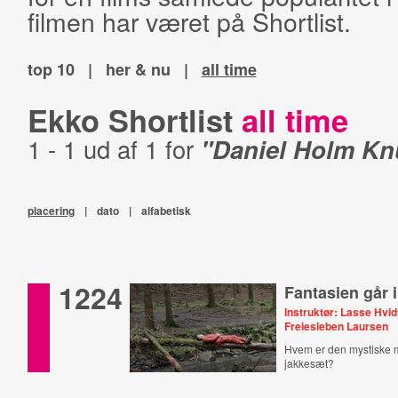
filmen har været på Shortlist.
top 10
|
her & nu
|
all time
Ekko Shortlist
all time
1 - 1 ud af 1 for
"Daniel Holm K
placering
|
dato
|
alfabetisk
1224
Fantasien går i
Instruktør: Lasse Hvid
Freiesleben Laursen
Hvem er den mystiske m
jakkesæt?