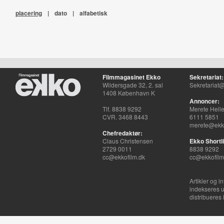
placering
|
dato
|
alfabetisk
Filmmagasinet Ekko
Sekretariat:
Wildersgade 32, 2. sal
Sekretariat@
1408 København K
Annoncer:
Tlf. 8838 9292
Merete Hell
CVR. 3468 8443
6111 5851
merete@ekko
Chefredaktør:
Claus Christensen
Ekko Shortli
2729 0011
8838 9292
cc@ekkofilm.dk
cc@ekkofilm
Artikler og i
indekseres u
distribueres