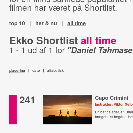
filmen har været på Shortlist.
top 10
|
her & nu
|
all time
Ekko Shortlist
all time
1 - 1 ud af 1 for
"Daniel Tahmase
placering
|
dato
|
alfabetisk
241
Capo Crimini
Instruktør: Viktor Gel
En bandeleder, en Bria
bangebuks begår et bø