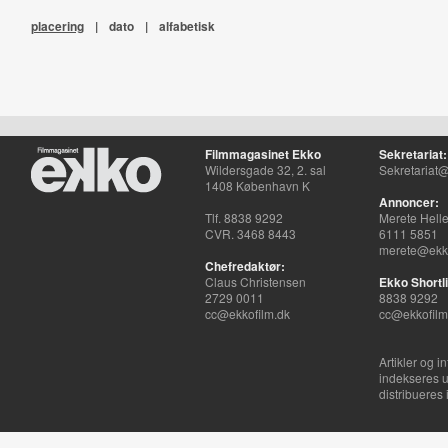
placering
|
dato
|
alfabetisk
Filmmagasinet Ekko
Sekretariat:
Wildersgade 32, 2. sal
Sekretariat@
1408 København K
Annoncer:
Tlf. 8838 9292
Merete Hell
CVR. 3468 8443
6111 5851
merete@ekko
Chefredaktør:
Claus Christensen
Ekko Shortli
2729 0011
8838 9292
cc@ekkofilm.dk
cc@ekkofilm
Artikler og i
indekseres u
distribueres