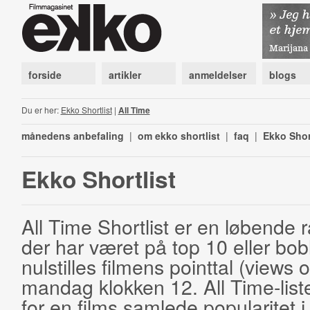
forside
artikler
anmeldelser
blogs
Du er her:
Ekko Shortlist
|
All Time
månedens anbefaling
|
om ekko shortlist
|
faq
|
Ekko Shor
Ekko Shortlist
All Time Shortlist er en løbende ra
der har været på top 10 eller bobl
nulstilles filmens pointtal (views 
mandag klokken 12. All Time-list
for en films samlede popularitet i 