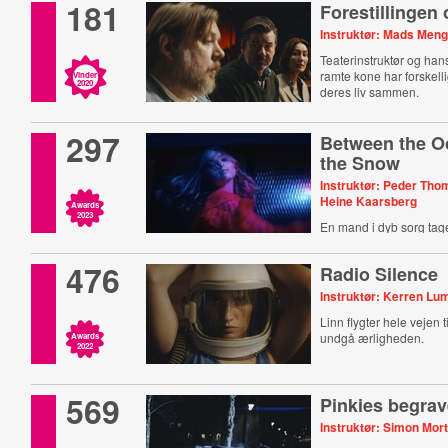
181
Forestillingen
Instruktør: Mads Meng
Teaterinstruktør og han
ramte kone har forskelli
Vinder
2020
deres liv sammen.
297
Between the O
the Snow
Instruktør: Peder Th
Heine Kaarsberg
Awards
2023
En mand i dyb sorg tage
476
Radio Silence
Instruktør: Kerren Lu
Linn flygter hele vejen t
undgå ærligheden.
Awards
2022
569
Pinkies begrav
Instruktør: Simon Mor