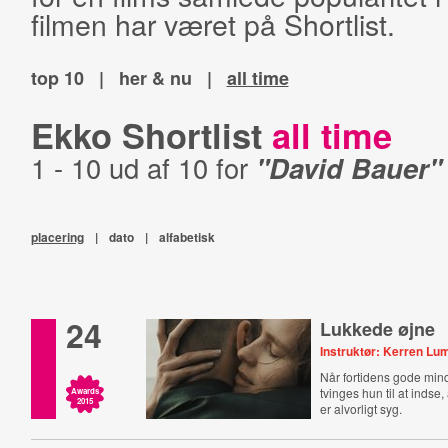
filmen har været på Shortlist.
top 10
|
her & nu
|
all time
Ekko Shortlist
all time
1 - 10 ud af 10 for
"David Bauer"
placering
|
dato
|
alfabetisk
24
Lukkede øjne
Instruktør: Kerren Lu
Når fortidens gode mind
tvinges hun til at inds
Awards
2015
er alvorligt syg.