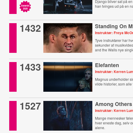
Django bliver sat på en
han tvinges ud på en nat
Awards
2020
1432
Standing On 
Instruktør: Freya McO
Tyve instruktører har hver
sekunder af musikvideoe
and the Walls nye singl
1433
Elefanten
Instruktør: Kerren Lu
Magnus underholder s
vilde historier, som alle
1527
Among Others
Instruktør: Kerren Lu
Mange mennesker føle
hver eneste dag, selv o
alene.