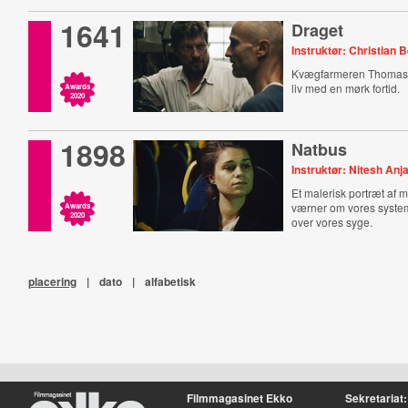
1641
Draget
Instruktør: Christian 
Kvægfarmeren Thomas 
liv med en mørk fortid.
Awards
2020
1898
Natbus
Instruktør: Nitesh Anj
Et malerisk portræt af
værner om vores system
Awards
2020
over vores syge.
placering
|
dato
|
alfabetisk
Filmmagasinet Ekko
Sekretariat: