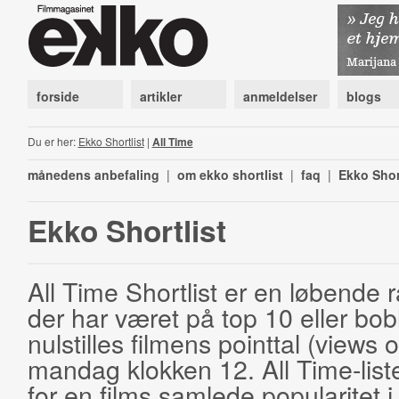
forside
artikler
anmeldelser
blogs
Du er her:
Ekko Shortlist
|
All Time
månedens anbefaling
|
om ekko shortlist
|
faq
|
Ekko Shor
Ekko Shortlist
All Time Shortlist er en løbende ra
der har været på top 10 eller bobl
nulstilles filmens pointtal (views 
mandag klokken 12. All Time-list
for en films samlede popularitet i 