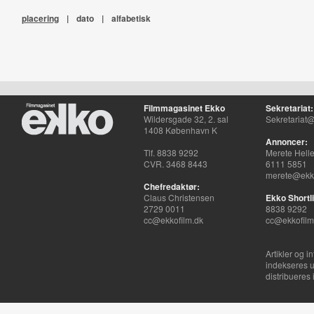
placering
|
dato
|
alfabetisk
Filmmagasinet Ekko
Sekretariat:
Wildersgade 32, 2. sal
Sekretariat@
1408 København K
Annoncer:
Tlf. 8838 9292
Merete Hell
CVR. 3468 8443
6111 5851
merete@ekko
Chefredaktør:
Claus Christensen
Ekko Shortli
2729 0011
8838 9292
cc@ekkofilm.dk
cc@ekkofilm
Artikler og i
indekseres u
distribueres