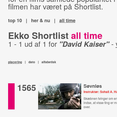
filmen har været på Shortlist.
top 10
|
her & nu
|
all time
Ekko Shortlist
all time
1 - 1 ud af 1 for
"David Kaiser"
-
placering
|
dato
|
alfabetisk
1565
Søvnløs
Instruktør: Sohail A. 
Skæbnen tvinger om en 
indse, at visse ting er 
over.