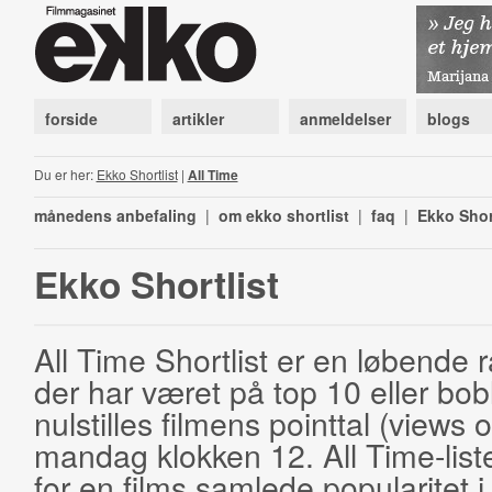
forside
artikler
anmeldelser
blogs
Du er her:
Ekko Shortlist
|
All Time
månedens anbefaling
|
om ekko shortlist
|
faq
|
Ekko Shor
Ekko Shortlist
All Time Shortlist er en løbende ra
der har været på top 10 eller bobl
nulstilles filmens pointtal (views 
mandag klokken 12. All Time-list
for en films samlede popularitet i 