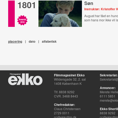
1801
Søn
Instruktør: Kristoffer 
August har fået en hund
som hans mor ikke vil 
Awards
2016
placering
|
dato
|
alfabetisk
Filmmagasinet Ekko
Sekretariat:
Wildersgade 32, 2. sal
Sekretariat@
1408 København K
Annoncer:
Tlf. 8838 9292
Merete Hell
CVR. 3468 8443
6111 5851
merete@ekko
Chefredaktør:
Claus Christensen
Ekko Shortli
2729 0011
8838 9292
cc@ekkofilm.dk
cc@ekkofilm