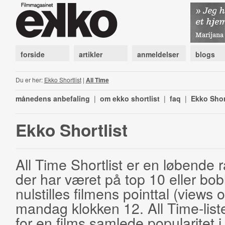
forside
artikler
anmeldelser
blogs
Du er her:
Ekko Shortlist
|
All Time
månedens anbefaling
|
om ekko shortlist
|
faq
|
Ekko Shor
Ekko Shortlist
All Time Shortlist er en løbende ra
der har været på top 10 eller bobl
nulstilles filmens pointtal (views 
mandag klokken 12. All Time-list
for en films samlede popularitet i 