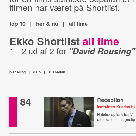
filmen har været på Shortlist.
top 10
|
her & nu
|
all time
Ekko Shortlist
all time
1 - 2 ud af 2 for
"David Rousing"
placering
|
dato
|
alfabetisk
84
Reception
Instruktør: Kristian H
Hotelreceptionisten Vi
pres, da en utilregneli