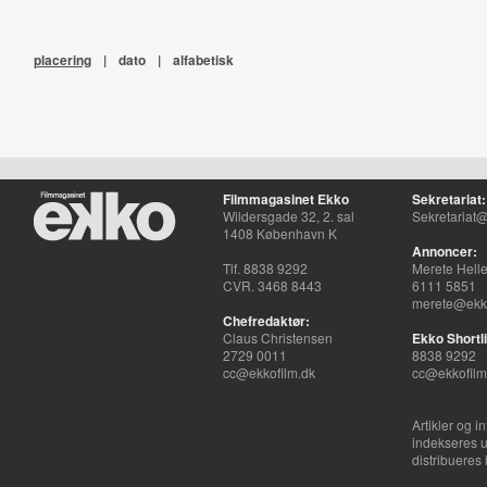
placering
|
dato
|
alfabetisk
Filmmagasinet Ekko
Sekretariat:
Wildersgade 32, 2. sal
Sekretariat@
1408 København K
Annoncer:
Tlf. 8838 9292
Merete Hell
CVR. 3468 8443
6111 5851
merete@ekko
Chefredaktør:
Claus Christensen
Ekko Shortli
2729 0011
8838 9292
cc@ekkofilm.dk
cc@ekkofilm
Artikler og i
indekseres u
distribueres