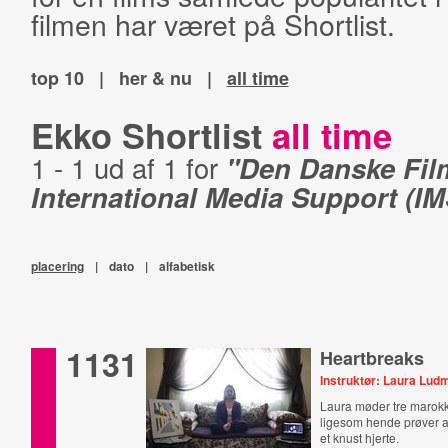
filmen har været på Shortlist.
top 10
|
her & nu
|
all time
Ekko Shortlist
all time
1 - 1 ud af 1 for
"Den Danske Film
International Media Support (IM
placering
|
dato
|
alfabetisk
1131
Heartbreaks
Instruktør: Laura Lud
Laura møder tre marok
ligesom hende prøver 
et knust hjerte.