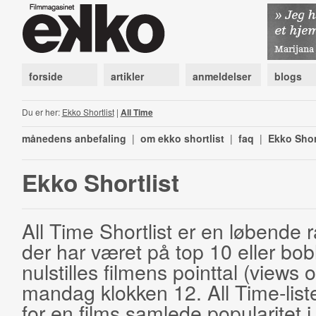
forside
artikler
anmeldelser
blogs
Du er her:
Ekko Shortlist
|
All Time
månedens anbefaling
|
om ekko shortlist
|
faq
|
Ekko Shor
Ekko Shortlist
All Time Shortlist er en løbende ra
der har været på top 10 eller bobl
nulstilles filmens pointtal (views 
mandag klokken 12. All Time-list
for en films samlede popularitet i 