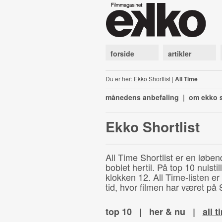
forside
artikler
Du er her:
Ekko Shortlist
|
All Time
månedens anbefaling
|
om ekko s
Ekko Shortlist
All Time Shortlist er en løben
boblet hertil. På top 10 nulst
klokken 12. All Time-listen er
tid, hvor filmen har været på S
top 10
|
her & nu
|
all t