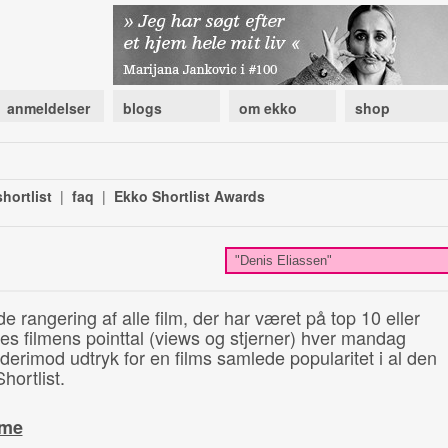
anmeldelser
blogs
om ekko
shop
hortlist
|
faq
|
Ekko Shortlist Awards
de rangering af alle film, der har været på top 10 eller
illes filmens pointtal (views og stjerner) hver mandag
 derimod udtryk for en films samlede popularitet i al den
hortlist.
ime