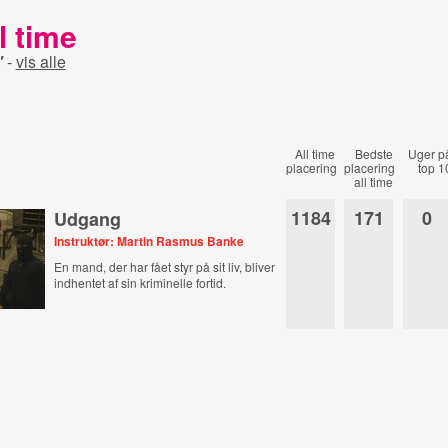
l time
"
-
vis alle
All time
Bedste
Uger p
placering
placering
top 1
all time
1184
171
0
Udgang
Instruktør: Martin Rasmus Banke
En mand, der har fået styr på sit liv, bliver
indhentet af sin kriminelle fortid.