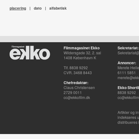
placering
|
dato
|
alfabetisk
Filmmagasinet Ekko
Sekretariat:
Wildersgade 32, 2. sal
Sekretariat@
1408 København K
Annoncer:
Tlf. 8838 9292
Merete Hell
CVR. 3468 8443
6111 5851
merete@ekko
Chefredaktør:
Claus Christensen
Ekko Shortli
2729 0011
8838 9292
cc@ekkofilm.dk
cc@ekkofilm
Artikler og i
indekseres u
distribueres