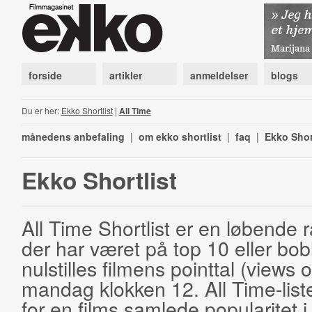
forside
artikler
anmeldelser
blogs
Du er her:
Ekko Shortlist
|
All Time
månedens anbefaling
|
om ekko shortlist
|
faq
|
Ekko Shor
Ekko Shortlist
All Time Shortlist er en løbende ra
der har været på top 10 eller bobl
nulstilles filmens pointtal (views 
mandag klokken 12. All Time-list
for en films samlede popularitet i 