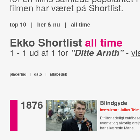
filmen har været på Shortlist.
top 10
|
her & nu
|
all time
Ekko Shortlist
all time
1 - 1 ud af 1 for
"Ditte Arnth"
-
vi
placering
|
dato
|
alfabetisk
1876
Blindgyde
Instruktør: Julius Tel
Et tilforladeligt cafébe
uventet og alvorlig dre
hans kæreste Marie.