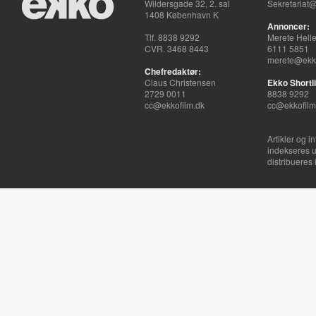
Wildersgade 32, 2. sal
Sekretariat@
1408 København K
Annoncer:
Tlf. 8838 9292
Merete Hell
CVR. 3468 8443
6111 5851
merete@ekko
Chefredaktør:
Claus Christensen
Ekko Shortli
2729 0011
8838 9292
cc@ekkofilm.dk
cc@ekkofilm
Artikler og i
indekseres u
distribueres