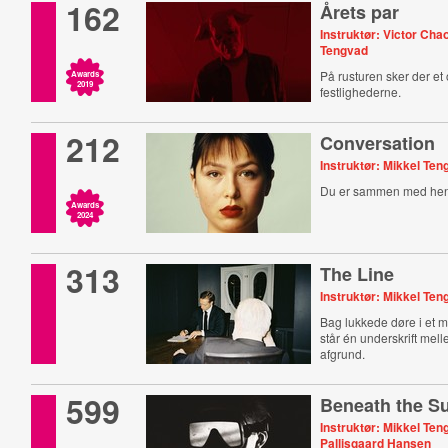
162
Årets par
Instruktør: Victor Cha
Tengvad
På rusturen sker der et 
Awards
2019
festlighederne.
212
Conversation
Instruktør: Mikkel Te
Du er sammen med hen
Awards
2024
313
The Line
Instruktør: Mikkel Te
Bag lukkede døre i et m
står én underskrift mel
afgrund.
599
Beneath the S
Instruktør: Mikkel Te
Pallisgaard Hansen