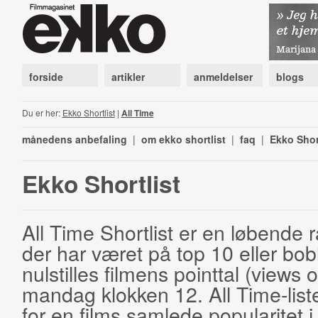
forside
artikler
anmeldelser
blogs
Du er her:
Ekko Shortlist
|
All Time
månedens anbefaling
|
om ekko shortlist
|
faq
|
Ekko Shor
Ekko Shortlist
All Time Shortlist er en løbende ra
der har været på top 10 eller bobl
nulstilles filmens pointtal (views 
mandag klokken 12. All Time-list
for en films samlede popularitet i 