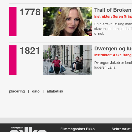
1778
Trail of Broken
Instruktør: Søren Grin
En hjerteknust ung mand
skoven, da han pludselig
et net.
1821
Dværgen og lu
Instruktør: Aske Bang
Dværgen Jakob er forels
luderen Laila.
placering
|
dato
|
alfabetisk
Filmmagasinet Ekko
Sekretariat: