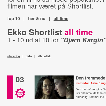
filmen har været på Shortlist.
top 10
|
her & nu
|
all time
Ekko Shortlist
all time
1 - 10 ud af 10 for
"Djarn Kargin
placering
|
dato
|
alfabetisk
03
Den fremmede
Instruktør: Aske Bang
Den hashafhængige To
livs dilemma, da thai-k
Vinder
2016
pludseligt kommer ind i 