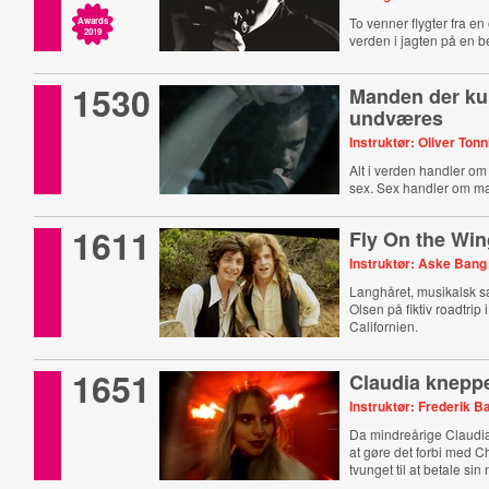
To venner flygter fra 
Awards
2019
verden i jagten på en b
1530
Manden der k
undværes
Instruktør: Oliver Tonn
Alt i verden handler o
sex. Sex handler om ma
1611
Fly On the Win
Instruktør: Aske Bang
Langhåret, musikalsk s
Olsen på fiktiv roadtrip
Californien.
1651
Claudia kneppe
Instruktør: Frederik B
Da mindreårige Claudia 
at gøre det forbi med Ch
tvunget til at betale si
tilbage.