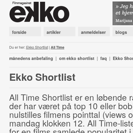
forside
artikler
anmeldelser
blogs
Du er her:
Ekko Shortlist
|
All Time
månedens anbefaling
|
om ekko shortlist
|
faq
|
Ekko Shor
Ekko Shortlist
All Time Shortlist er en løbende ra
der har været på top 10 eller bobl
nulstilles filmens pointtal (views 
mandag klokken 12. All Time-list
for en films samlede popularitet i 