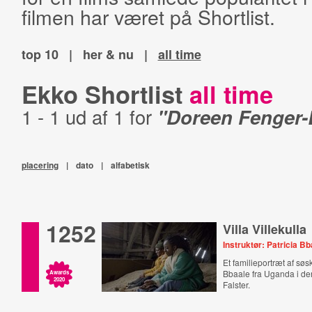
filmen har været på Shortlist.
top 10
|
her & nu
|
all time
Ekko Shortlist
all time
1 - 1 ud af 1 for
"Doreen Fenger-
placering
|
dato
|
alfabetisk
1252
Villa Villekulla
Instruktør: Patricia B
Et familieportræt af sø
Bbaale fra Uganda i de
Awards
2020
Falster.