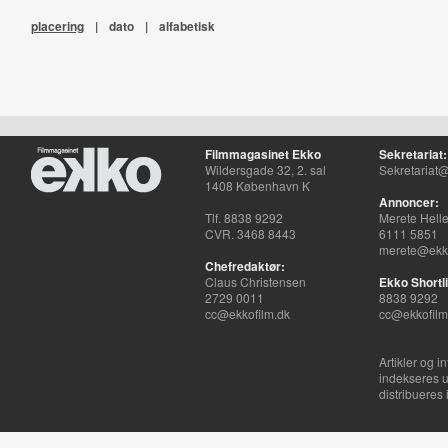
placering
|
dato
|
alfabetisk
Filmmagasinet Ekko
Sekretariat:
Wildersgade 32, 2. sal
Sekretariat@
1408 København K
Annoncer:
Tlf. 8838 9292
Merete Hell
CVR. 3468 8443
6111 5851
merete@ekko
Chefredaktør:
Claus Christensen
Ekko Shortli
2729 0011
8838 9292
cc@ekkofilm.dk
cc@ekkofilm
Artikler og i
indekseres u
distribueres