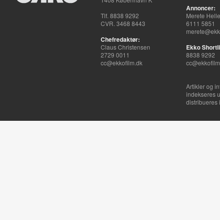
Annoncer:
Tlf. 8838 9292
Merete Hell
CVR. 3468 8443
6111 5851
merete@ekko
Chefredaktør:
Claus Christensen
Ekko Shortli
2729 0011
8838 9292
cc@ekkofilm.dk
cc@ekkofilm
Artikler og i
indekseres u
distribueres