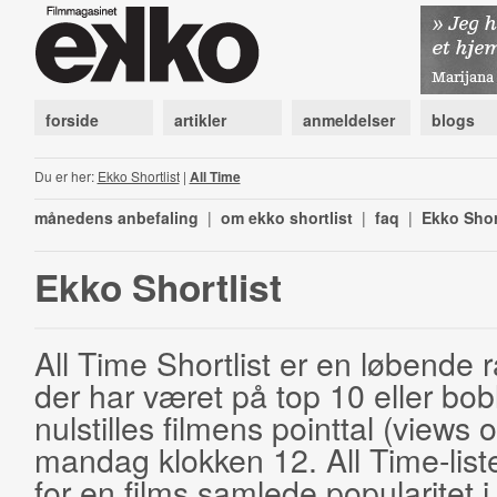
forside
artikler
anmeldelser
blogs
Du er her:
Ekko Shortlist
|
All Time
månedens anbefaling
|
om ekko shortlist
|
faq
|
Ekko Shor
Ekko Shortlist
All Time Shortlist er en løbende ra
der har været på top 10 eller bobl
nulstilles filmens pointtal (views 
mandag klokken 12. All Time-list
for en films samlede popularitet i 