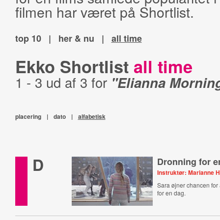
filmen har været på Shortlist.
top 10
|
her & nu
|
all time
Ekko Shortlist
all time
1 - 3 ud af 3 for
"Elianna Morning
placering
|
dato
|
alfabetisk
D
Dronning for e
Instruktør: Marianne 
Sara øjner chancen for 
for en dag.