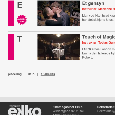
E
Et gensyn
Instruktør: Marianne 
Man ved ikke, hvad kær
har fået sit hjerte knust.
Awards
2016
T
Touch of Magi
Instruktør: Tobias Gu
I 1870’ernes London mø
Emma den fallerede try
Roberto.
placering
|
dato
|
alfabetisk
Filmmagasinet Ekko
Sekretariat:
Wildersgade 32, 2. sal
Sekretariat@
1408 København K