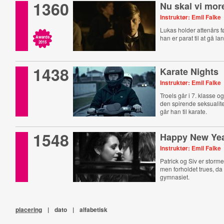
1360
Nu skal vi mor
Instruktør: Emil Falke
Lukas holder attenårs 
han er parat til at gå lang
Awards
2015
1438
Karate Nights
Instruktør: Emil Falke
Troels går i 7. klasse og
den spirende seksualite
går han til karate.
1548
Happy New Ye
Instruktør: Emil Falke
Patrick og Siv er storm
men forholdet trues, da 
gymnasiet.
placering
|
dato
|
alfabetisk