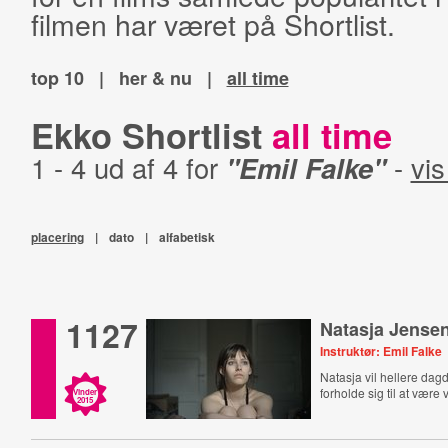
filmen har været på Shortlist.
top 10
|
her & nu
|
all time
Ekko Shortlist
all time
1 - 4 ud af 4 for
"Emil Falke"
-
vis
placering
|
dato
|
alfabetisk
1127
Natasja Jense
Instruktør: Emil Falke
Natasja vil hellere da
forholde sig til at være
Vinder
2015