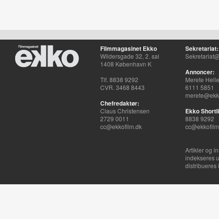
Filmmagasinet Ekko
Sekretariat:
Wildersgade 32, 2. sal
Sekretariat@
1408 København K
Annoncer:
Tlf. 8838 9292
Merete Hell
CVR. 3468 8443
6111 5851
merete@ekko
Chefredaktør:
Claus Christensen
Ekko Shortli
2729 0011
8838 9292
cc@ekkofilm.dk
cc@ekkofilm
Artikler og i
indekseres u
distribueres