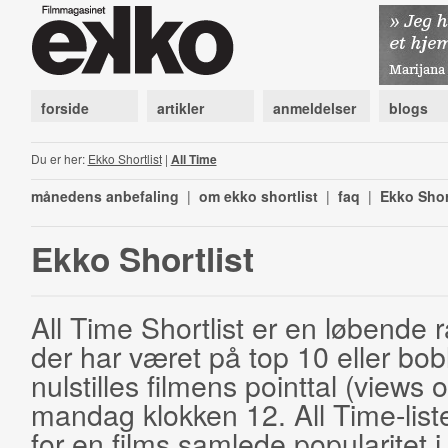
forside
artikler
anmeldelser
blogs
Du er her:
Ekko Shortlist
|
All Time
månedens anbefaling
|
om ekko shortlist
|
faq
|
Ekko Shor
Ekko Shortlist
All Time Shortlist er en løbende ra
der har været på top 10 eller bobl
nulstilles filmens pointtal (views 
mandag klokken 12. All Time-list
for en films samlede popularitet i 