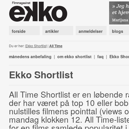
forside
artikler
anmeldelser
blogs
Du er her:
Ekko Shortlist
|
All Time
månedens anbefaling
|
om ekko shortlist
|
faq
|
Ekko Shor
Ekko Shortlist
All Time Shortlist er en løbende ra
der har været på top 10 eller bobl
nulstilles filmens pointtal (views 
mandag klokken 12. All Time-list
for en films samlede popularitet i 