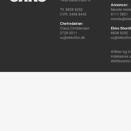
Annoncer:
Tlf. 8838 9292
Merete Hell
CVR. 3468 8443
6111 5851
merete@ekko
Chefredaktør:
Claus Christensen
Ekko Shortli
2729 0011
8838 9292
cc@ekkofilm.dk
cc@ekkofilm
Artikler og i
indekseres u
distribueres