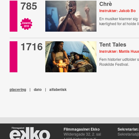
785
Chrè
Instruktør: Jakob Bo
En musiker klamrer sig t
kærlighed for at holde l
Awards
2018
1716
Tent Tales
Instruktør: Mattis Huu
Fem historier udfolder si
Roskilde Festival.
placering
|
dato
|
alfabetisk
Filmmagasinet Ekko
Sekretariat:
Wildersgade 32, 2. sal
Sekretariat@
1408 København K