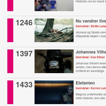
Historien om en mand o
1246
Nu vandrer live
Instruktør: Sicilla Lun
Jocosus og Gaiala van
ottepotede isbjørn i eve
1397
Johannes Vilh
Instruktør: Ivan Elmer
Johannes Vilhelm lever
verden, men denne aft
inviteret en escortpige.
1433
Elefanten
Instruktør: Kerren Lu
Magnus underholder s
vilde historier, som alle