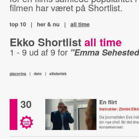
filmen har været på Shortlist.
top 10
|
her & nu
|
all time
Ekko Shortlist
all time
1 - 9 ud af 9 for
"Emma Sehested
placering
|
dato
|
alfabetisk
30
En flirt
Instruktør: Zinnini Elk
Da journalisten Eva ind
sin nye chef, får det dra
Vinder
2020
konsekvenser.