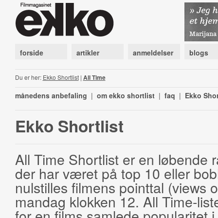
forside
artikler
anmeldelser
blogs
Du er her:
Ekko Shortlist
|
All Time
månedens anbefaling
|
om ekko shortlist
|
faq
|
Ekko Shor
Ekko Shortlist
All Time Shortlist er en løbende ra
der har været på top 10 eller bobl
nulstilles filmens pointtal (views 
mandag klokken 12. All Time-list
for en films samlede popularitet i 