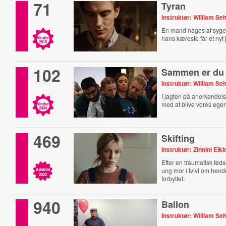
71
Tyran
Instruktør: William S
En mand nages af sygel
hans kæreste får et nyt 
Vinder
2015
102
Sammen er du
Instruktør: William S
I jagten på anerkendels
med at blive vores egen
Vinder
2024
469
Skifting
Instruktør: Zinnini Elk
Efter en traumatisk fø
ung mor i tvivl om hend
Awards
2022
forbyttet.
940
Ballon
Instruktør: William S