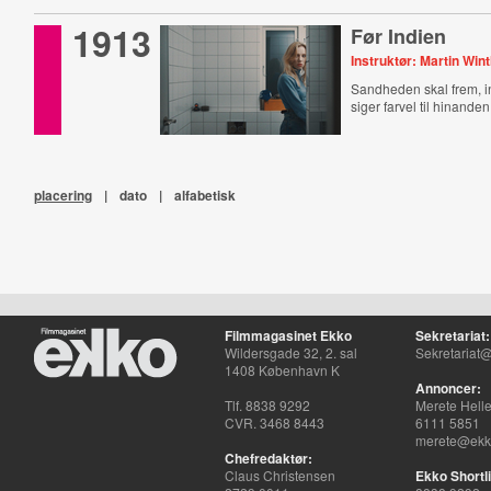
1913
Før Indien
Instruktør: Martin Win
Sandheden skal frem, i
siger farvel til hinanden
placering
|
dato
|
alfabetisk
Filmmagasinet Ekko
Sekretariat:
Wildersgade 32, 2. sal
Sekretariat@
1408 København K
Annoncer:
Tlf. 8838 9292
Merete Hell
CVR. 3468 8443
6111 5851
merete@ekko
Chefredaktør:
Claus Christensen
Ekko Shortli