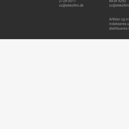
2729 0011
8838 9292
cc@ekkofilm.dk
cc@ekkofilm
Artikler og i
indekseres u
distribueres