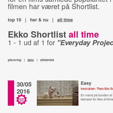
filmen har været på Shortlist.
top 10
|
her & nu
|
all time
Ekko Shortlist
all time
1 - 1 ud af 1 for
"Everyday Projec
placering
|
dato
|
alfabetisk
30/05
Easy
Instruktør: Theo Bat 
2016
En mand på bunden af
kæmper for ikke at blive
Vinder
2016