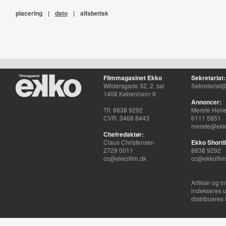
placering
|
dato
|
alfabetisk
Filmmagasinet Ekko
Sekretariat:
Wildersgade 32, 2. sal
Sekretariat@
1408 København K
Annoncer:
Tlf. 8838 9292
Merete Hell
CVR. 3468 8443
6111 5851
merete@ekko
Chefredaktør:
Claus Christensen
Ekko Shortli
2729 0011
8838 9292
cc@ekkofilm.dk
cc@ekkofilm
Artikler og i
indekseres u
distribueres