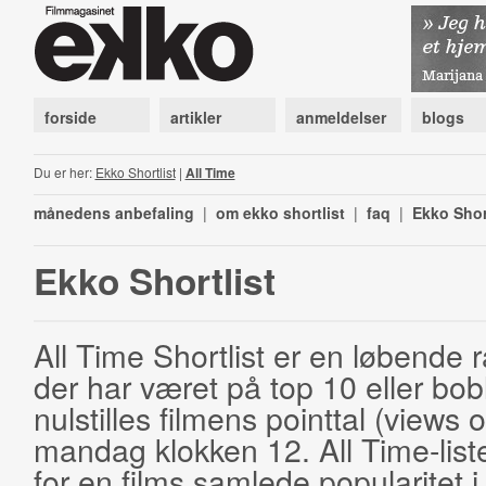
forside
artikler
anmeldelser
blogs
Du er her:
Ekko Shortlist
|
All Time
månedens anbefaling
|
om ekko shortlist
|
faq
|
Ekko Shor
Ekko Shortlist
All Time Shortlist er en løbende ra
der har været på top 10 eller bobl
nulstilles filmens pointtal (views 
mandag klokken 12. All Time-list
for en films samlede popularitet i 