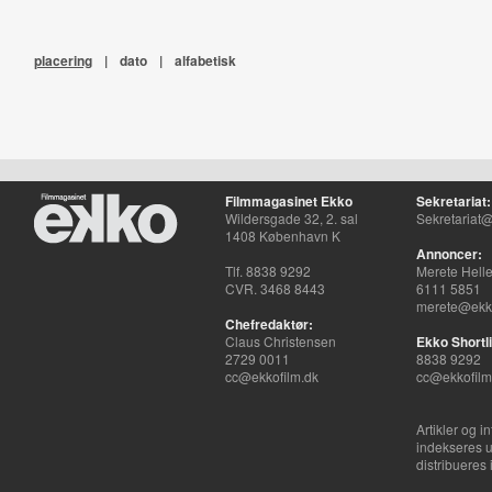
placering
|
dato
|
alfabetisk
Filmmagasinet Ekko
Sekretariat:
Wildersgade 32, 2. sal
Sekretariat@
1408 København K
Annoncer:
Tlf. 8838 9292
Merete Hell
CVR. 3468 8443
6111 5851
merete@ekko
Chefredaktør:
Claus Christensen
Ekko Shortli
2729 0011
8838 9292
cc@ekkofilm.dk
cc@ekkofilm
Artikler og i
indekseres u
distribueres