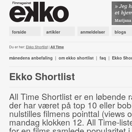
forside
artikler
anmeldelser
blogs
Du er her:
Ekko Shortlist
|
All Time
månedens anbefaling
|
om ekko shortlist
|
faq
|
Ekko Shor
Ekko Shortlist
All Time Shortlist er en løbende ra
der har været på top 10 eller bobl
nulstilles filmens pointtal (views 
mandag klokken 12. All Time-list
for en films samlede popularitet i 