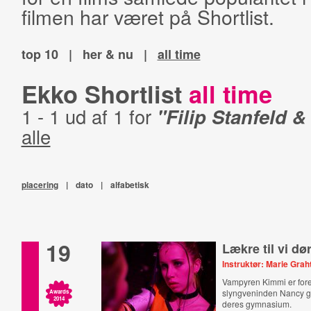
filmen har været på Shortlist.
top 10
|
her & nu
|
all time
Ekko Shortlist
all time
1 - 1 ud af 1 for
"Filip Stanfeld 
alle
placering
|
dato
|
alfabetisk
19
Lækre til vi dø
Instruktør: Marie Gra
Vampyren Kimmi er forel
slyngveninden Nancy 
Awards
2014
deres gymnasium.