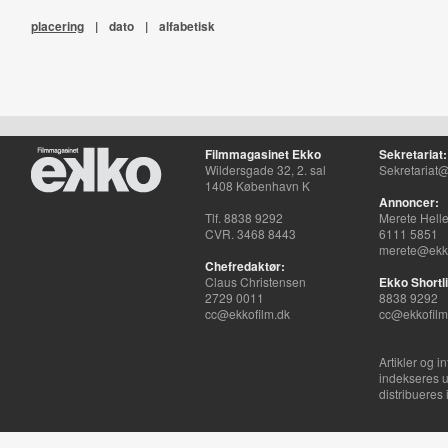
placering
|
dato
|
alfabetisk
Filmmagasinet Ekko
Sekretariat:
Wildersgade 32, 2. sal
Sekretariat@
1408 København K
Annoncer:
Tlf. 8838 9292
Merete Hell
CVR. 3468 8443
6111 5851
merete@ekko
Chefredaktør:
Claus Christensen
Ekko Shortli
2729 0011
8838 9292
cc@ekkofilm.dk
cc@ekkofilm
Artikler og i
indekseres u
distribueres