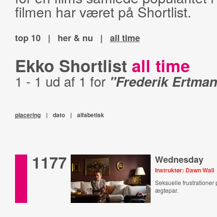
filmen har været på Shortlist.
top 10
|
her & nu
|
all time
Ekko Shortlist
all time
1 - 1 ud af 1 for
"Frederik Ertma
placering
|
dato
|
alfabetisk
1177
Wednesday
Instruktør: Dawn Wall
Seksuelle frustrationer 
ægtepar.