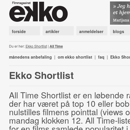
forside
artikler
anmeldelser
blogs
Du er her:
Ekko Shortlist
|
All Time
månedens anbefaling
|
om ekko shortlist
|
faq
|
Ekko Shor
Ekko Shortlist
All Time Shortlist er en løbende ra
der har været på top 10 eller bobl
nulstilles filmens pointtal (views 
mandag klokken 12. All Time-list
for en films samlede popularitet i 