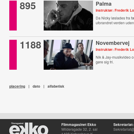
895
Palma
Instruktør: Frederik Lo
Da Nicky løslades fra f
uforandret verden udenf
1188
Novembervej
Instruktør: Frederik Lo
Nik & Jay-musikvideo om
gøre sig fri.
placering
|
dato
|
alfabetisk
Filmmagasinet Ekko
Sekretariat:
Wildersgade 32, 2. sal
Sekretariat@
1408 København K