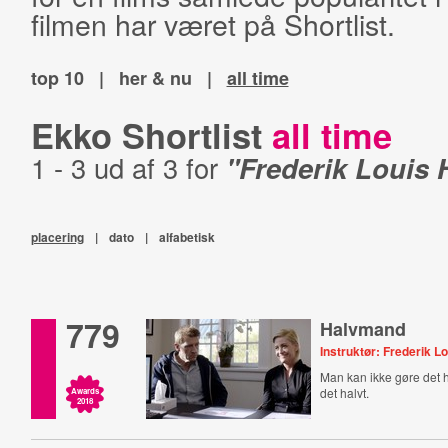
filmen har været på Shortlist.
top 10
|
her & nu
|
all time
Ekko Shortlist
all time
1 - 3 ud af 3 for
"Frederik Louis 
placering
|
dato
|
alfabetisk
779
Halvmand
Instruktør: Frederik Lo
Man kan ikke gøre det 
det halvt.
Awards
2018