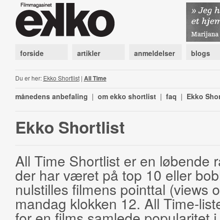
forside
artikler
anmeldelser
blogs
Du er her:
Ekko Shortlist
|
All Time
månedens anbefaling
|
om ekko shortlist
|
faq
|
Ekko Shor
Ekko Shortlist
All Time Shortlist er en løbende ra
der har været på top 10 eller bobl
nulstilles filmens pointtal (views 
mandag klokken 12. All Time-list
for en films samlede popularitet i 