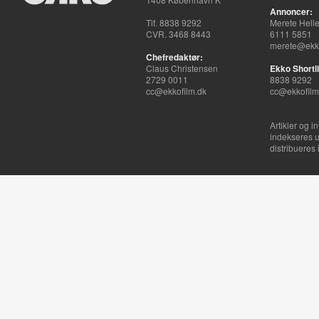
Annoncer:
Tlf. 8838 9292
Merete Hell
CVR. 3468 8443
6111 5851
merete@ekko
Chefredaktør:
Claus Christensen
Ekko Shortli
2729 0011
8838 9292
cc@ekkofilm.dk
cc@ekkofilm
Artikler og i
indekseres u
distribueres