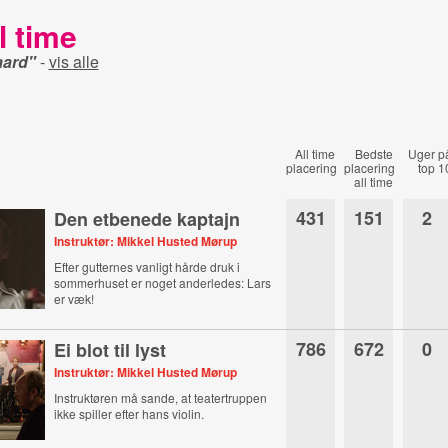
l time
aard"
-
vis alle
All time
Bedste
Uger p
placering
placering
top 1
all time
431
151
2
Den etbenede kaptajn
Instruktør: Mikkel Husted Mørup
Efter gutternes vanligt hårde druk i
sommerhuset er noget anderledes: Lars
er væk!
786
672
0
Ei blot til lyst
Instruktør: Mikkel Husted Mørup
Instruktøren må sande, at teatertruppen
ikke spiller efter hans violin.