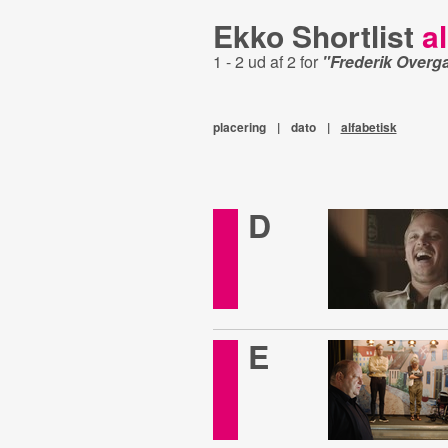
Ekko Shortlist
al
1 - 2 ud af 2 for
"Frederik Overg
placering
|
dato
|
alfabetisk
D
E