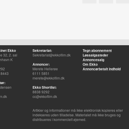
inet Ekko
Sekretariat:
Tegn abonnement
 32, 2. sal
Sekretariat@ekkofilm.dk
Løssalgssteder
nhavn K
Annoncesalg
Annoncer:
Om Ekko
292
Merete Hellerøe
Annoncørbetalt indhold
 8443
6111 5851
merete@ekkofilm.dk
tør:
stensen
Ekko Shortlist:
8838 9292
m.dk
cc@ekkofilm.dk
Artikler og informationer må ikke elektronisk kopieres eller
indekseres uden tilladelse. Materialet må ikke bruges og
distribueres i kommercielt øjemed.