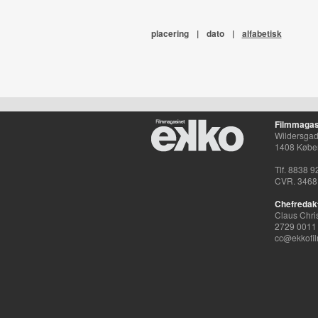
placering
|
dato
|
alfabetisk
Filmmagas
Wildersgade
1408 Købe
Tlf. 8838 9
CVR. 3468
Chefredak
Claus Chri
2729 0011
cc@ekkofil