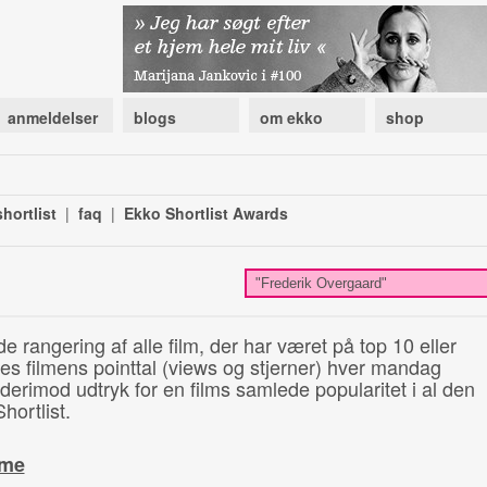
anmeldelser
blogs
om ekko
shop
hortlist
|
faq
|
Ekko Shortlist Awards
de rangering af alle film, der har været på top 10 eller
illes filmens pointtal (views og stjerner) hver mandag
 derimod udtryk for en films samlede popularitet i al den
hortlist.
ime