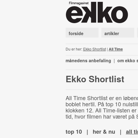
forside
artikler
Du er her:
Ekko Shortlist
|
All Time
månedens anbefaling
|
om ekko s
Ekko Shortlist
All Time Shortlist er en løben
boblet hertil. På top 10 nulst
klokken 12. All Time-listen er
tid, hvor filmen har været på S
top 10
|
her & nu
|
all t