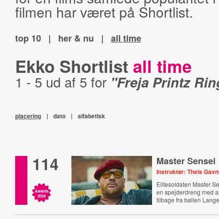
filmen har været på Shortlist.
top 10
|
her & nu
|
all time
Ekko Shortlist
all time
1 - 5 ud af 5 for
"Freja Printz Ri
placering
|
dato
|
alfabetisk
114
Master Sensei
Instruktør: Theis Gav
Elitesoldaten Master S
en spejderdreng med at
Awards
2024
tilbage fra bøllen Lange