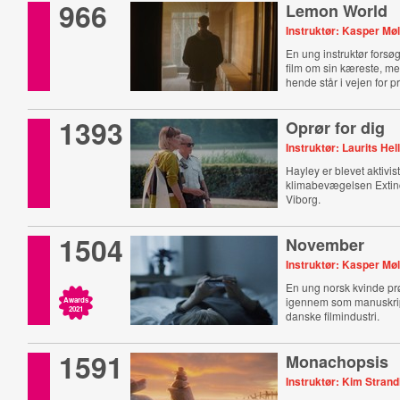
966
Lemon World
Instruktør: Kasper Mø
En ung instruktør forsøg
film om sin kæreste, 
hende står i vejen for 
1393
Oprør for dig
Instruktør: Laurits Hel
Hayley er blevet aktivist
klimabevægelsen Extinc
Viborg.
1504
November
Instruktør: Kasper Mø
En ung norsk kvinde prø
igennem som manuskript
Awards
2021
danske filmindustri.
1591
Monachopsis
Instruktør: Kim Strandl