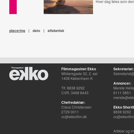
Hver dag føles som de
placering
|
dato
|
alfabetisk
Filmmagasinet Ekko
Sekretariat:
Wildersgade 32, 2. sal
Sekretariat@
1408 København K
Annoncer:
Tlf. 8838 9292
Merete Hell
CVR. 3468 8443
6111 5851
merete@ekko
Chefredaktør:
Claus Christensen
Ekko Shortli
2729 0011
8838 9292
cc@ekkofilm.dk
cc@ekkofilm
Artikler og i