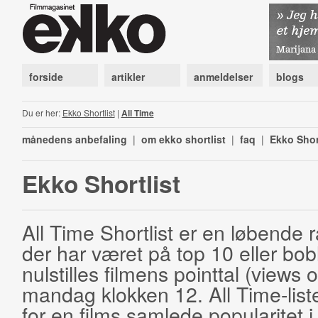
forside
artikler
anmeldelser
blogs
Du er her:
Ekko Shortlist
|
All Time
månedens anbefaling
|
om ekko shortlist
|
faq
|
Ekko Shor
Ekko Shortlist
All Time Shortlist er en løbende ra
der har været på top 10 eller bobl
nulstilles filmens pointtal (views 
mandag klokken 12. All Time-list
for en films samlede popularitet i 