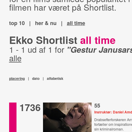
filmen har været på Shortlist.
top 10
|
her & nu
|
all time
Ekko Shortlist
all time
1 - 1 ud af 1 for
"Gestur Janusar
alle
placering
|
dato
|
alfabetisk
1736
55
Instruktør: Daniel A
Drabsefterforskeren Ar
fortæller om inspiration
sin kriminalroman.