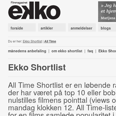
forside
artikler
anmeldelser
blogs
Du er her:
Ekko Shortlist
|
All Time
månedens anbefaling
|
om ekko shortlist
|
faq
|
Ekko Shor
Ekko Shortlist
All Time Shortlist er en løbende ra
der har været på top 10 eller bobl
nulstilles filmens pointtal (views 
mandag klokken 12. All Time-list
for en films samlede popularitet i 