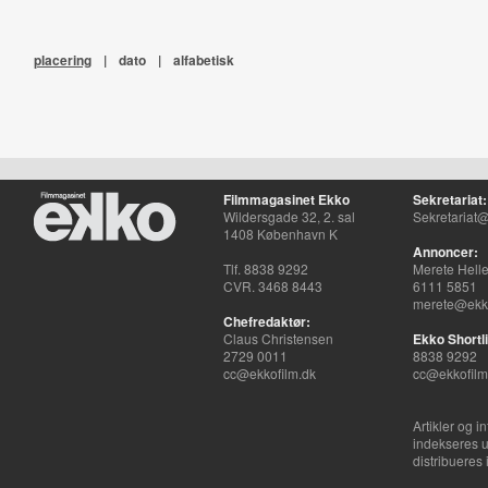
placering
|
dato
|
alfabetisk
Filmmagasinet Ekko
Sekretariat:
Wildersgade 32, 2. sal
Sekretariat@
1408 København K
Annoncer:
Tlf. 8838 9292
Merete Hell
CVR. 3468 8443
6111 5851
merete@ekko
Chefredaktør:
Claus Christensen
Ekko Shortli
2729 0011
8838 9292
cc@ekkofilm.dk
cc@ekkofilm
Artikler og i
indekseres u
distribueres