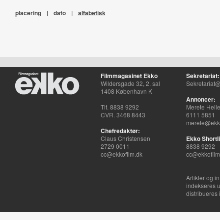
placering
|
dato
|
alfabetisk
Filmmagasinet Ekko
Sekretariat:
Wildersgade 32, 2. sal
Sekretariat@
1408 København K
Annoncer:
Tlf. 8838 9292
Merete Hell
CVR. 3468 8443
6111 5851
merete@ekko
Chefredaktør:
Claus Christensen
Ekko Shortli
2729 0011
8838 9292
cc@ekkofilm.dk
cc@ekkofilm
Artikler og i
indekseres u
distribueres