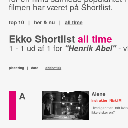
filmen har været på Shortlist.
top 10
|
her & nu
|
all time
Ekko Shortlist
all time
1 - 1 ud af 1 for
"Henrik Abel"
-
v
placering
|
dato
|
alfabetisk
A
Alene
Instruktør: Nicki M
Hvad gør man, når kvin
ikke elsker én?