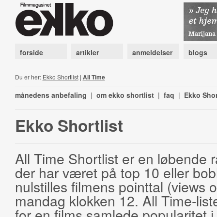
forside
artikler
anmeldelser
blogs
Du er her:
Ekko Shortlist
|
All Time
månedens anbefaling
|
om ekko shortlist
|
faq
|
Ekko Shor
Ekko Shortlist
All Time Shortlist er en løbende ra
der har været på top 10 eller bobl
nulstilles filmens pointtal (views 
mandag klokken 12. All Time-list
for en films samlede popularitet i 