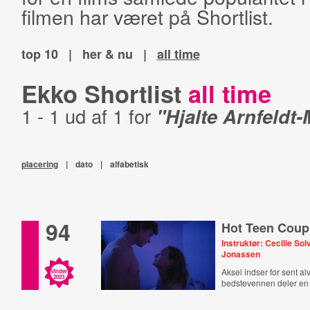
filmen har været på Shortlist.
top 10
|
her & nu
|
all time
Ekko Shortlist
all time
1 - 1 ud af 1 for
"Hjalte Arnfeldt-
placering
|
dato
|
alfabetisk
94
Hot Teen Coup
Instruktør: Cecilie Sol
Jonassen
Aksel indser for sent al
Vinder
2023
bedstevennen deler en