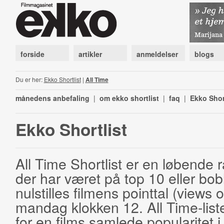
forside
artikler
anmeldelser
blogs
Du er her:
Ekko Shortlist
|
All Time
månedens anbefaling
|
om ekko shortlist
|
faq
|
Ekko Shor
Ekko Shortlist
All Time Shortlist er en løbende ra
der har været på top 10 eller bobl
nulstilles filmens pointtal (views 
mandag klokken 12. All Time-list
for en films samlede popularitet i 