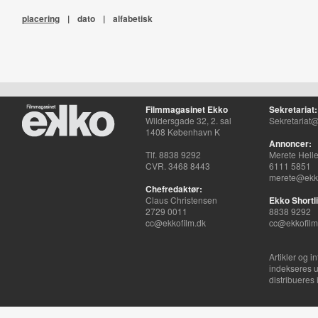
placering
|
dato
|
alfabetisk
Filmmagasinet Ekko
Sekretariat:
Wildersgade 32, 2. sal
Sekretariat@
1408 København K
Annoncer:
Tlf. 8838 9292
Merete Hell
CVR. 3468 8443
6111 5851
merete@ekko
Chefredaktør:
Claus Christensen
Ekko Shortli
2729 0011
8838 9292
cc@ekkofilm.dk
cc@ekkofilm
Artikler og i
indekseres u
distribueres