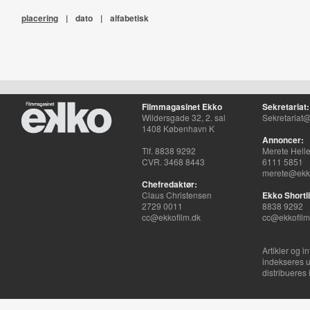
placering
|
dato
|
alfabetisk
Filmmagasinet Ekko
Sekretariat:
Wildersgade 32, 2. sal
Sekretariat@
1408 København K
Annoncer:
Tlf. 8838 9292
Merete Hell
CVR. 3468 8443
6111 5851
merete@ekko
Chefredaktør:
Claus Christensen
Ekko Shortli
2729 0011
8838 9292
cc@ekkofilm.dk
cc@ekkofilm
Artikler og i
indekseres u
distribueres