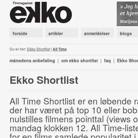
forside
artikler
anmeldelser
blogs
Du er her:
Ekko Shortlist
|
All Time
månedens anbefaling
|
om ekko shortlist
|
faq
|
Ekko Shor
Ekko Shortlist
All Time Shortlist er en løbende ra
der har været på top 10 eller bobl
nulstilles filmens pointtal (views 
mandag klokken 12. All Time-list
for en films samlede popularitet i 