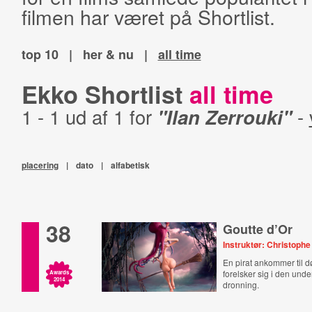
filmen har været på Shortlist.
top 10
|
her & nu
|
all time
Ekko Shortlist
all time
1 - 1 ud af 1 for
"Ilan Zerrouki"
-
placering
|
dato
|
alfabetisk
38
Goutte d’Or
Instruktør: Christoph
En pirat ankommer til d
forelsker sig i den und
Awards
2014
dronning.