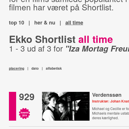
filmen har været på Shortlist.
top 10
|
her & nu
|
all time
Ekko Shortlist
all time
1 - 3 ud af 3 for
"Iza Mortag Freu
placering
|
dato
|
alfabetisk
929
Verdenssøn
Instruktør: Johan Kna
Michael og Cecilie er f
Michaels mentale ustabi
Awards
2014
deres kærlighed.