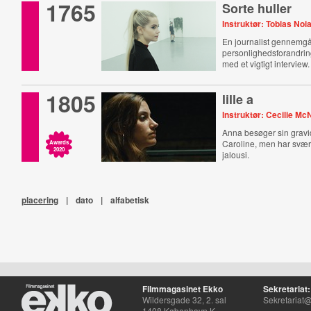
1765
Sorte huller
Instruktør: Tobias Noi
En journalist gennemg
personlighedsforandrin
med et vigtigt interview.
1805
lille a
Instruktør: Cecilie Mc
Anna besøger sin grav
Caroline, men har svært
Awards
2020
jalousi.
placering
|
dato
|
alfabetisk
Filmmagasinet Ekko
Sekretariat:
Wildersgade 32, 2. sal
Sekretariat@
1408 København K