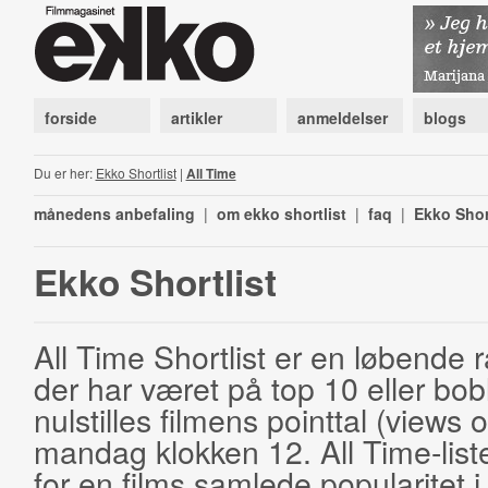
forside
artikler
anmeldelser
blogs
Du er her:
Ekko Shortlist
|
All Time
månedens anbefaling
|
om ekko shortlist
|
faq
|
Ekko Shor
Ekko Shortlist
All Time Shortlist er en løbende ra
der har været på top 10 eller bobl
nulstilles filmens pointtal (views 
mandag klokken 12. All Time-list
for en films samlede popularitet i 