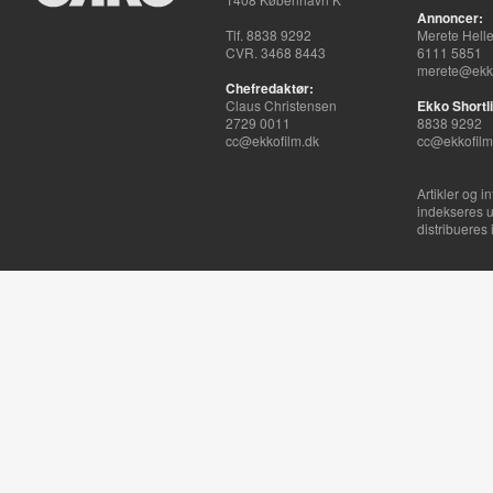
Annoncer:
Tlf. 8838 9292
Merete Hell
CVR. 3468 8443
6111 5851
merete@ekko
Chefredaktør:
Claus Christensen
Ekko Shortli
2729 0011
8838 9292
cc@ekkofilm.dk
cc@ekkofilm
Artikler og i
indekseres u
distribueres