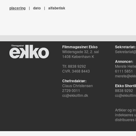
placering
|
dato
|
alfabetisk
Filmmagasinet Ekko
Sekretariat:
Wildersgade 32, 2. sal
Sekretariat@
1408 København K
Annoncer:
Tlf. 8838 9292
Merete Hell
CVR. 3468 8443
6111 5851
merete@ekko
Chefredaktør:
Claus Christensen
Ekko Shortli
2729 0011
8838 9292
cc@ekkofilm.dk
cc@ekkofilm
Artikler og i
indekseres u
distribueres