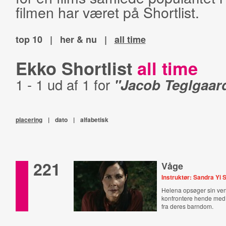
filmen har været på Shortlist.
top 10
|
her & nu
|
all time
Ekko Shortlist
all time
1 - 1 ud af 1 for
"Jacob Teglgaar
placering
|
dato
|
alfabetisk
221
Våge
Instruktør: Sandra Yi 
Helena opsøger sin ven
konfrontere hende me
fra deres barndom.