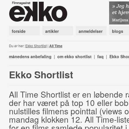
forside
artikler
anmeldelser
blogs
Du er her:
Ekko Shortlist
|
All Time
månedens anbefaling
|
om ekko shortlist
|
faq
|
Ekko Shor
Ekko Shortlist
All Time Shortlist er en løbende ra
der har været på top 10 eller bobl
nulstilles filmens pointtal (views 
mandag klokken 12. All Time-list
for en films samlede popularitet i 