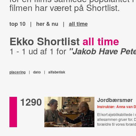
filmen har været på Shortlist.
top 10
|
her & nu
|
all time
Ekko Shortlist
all time
1 - 1 ud af 1 for
"Jakob Have Pet
placering
|
dato
|
alfabetisk
1290
Jordbærsmør
Instruktør: Anna van 
Et kort øjebliksbillede i
allesammen gruer for. D
forældre til vores foræl