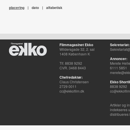
placering
|
dato
|
alfabetisk
Filmmagasinet Ekko
Sekretariat:
Wildersgade 32, 2. sal
Sekretariat@
1408 København K
Annoncer:
Tlf. 8838 9292
Merete Hell
CVR. 3468 8443
6111 5851
merete@ekko
Chefredaktør:
Claus Christensen
Ekko Shortli
2729 0011
8838 9292
cc@ekkofilm.dk
cc@ekkofilm
Artikler og i
indekseres u
distribueres