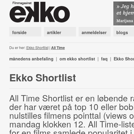
forside
artikler
anmeldelser
blogs
Du er her:
Ekko Shortlist
|
All Time
månedens anbefaling
|
om ekko shortlist
|
faq
|
Ekko Shor
Ekko Shortlist
All Time Shortlist er en løbende ra
der har været på top 10 eller bobl
nulstilles filmens pointtal (views 
mandag klokken 12. All Time-list
for en films samlede popularitet i 